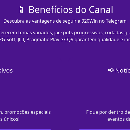
📱 Benefícios do Canal
Descubra as vantagens de seguir a 920Win no Telegram
erecem temas variados, jackpots progressivos, rodadas grát
G Soft, JILI, Pragmatic Play e CQ9 garantem qualidade e in
sivos
📢 Notí
m, promoções especiais
Fique por dentro d
s únicos!
eventos d