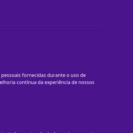
 pessoais fornecidas durante o uso de
elhoria contínua da experiência de nossos