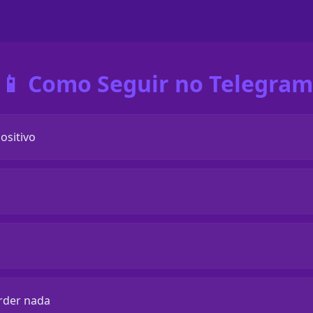
📱 Como Seguir no Telegram
ositivo
erder nada