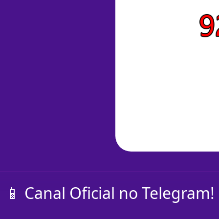
📱 Canal Oficial no Telegram!