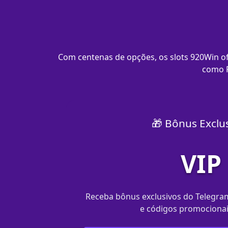
Com centenas de opções, os slots 920Win of
como P
🎁 Bônus Exclu
VIP
Receba bônus exclusivos do Telegra
e códigos promocionai