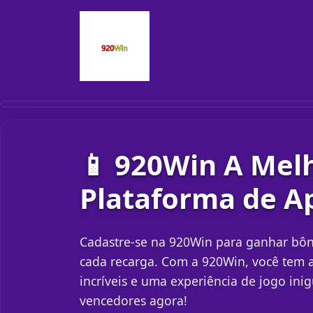
📱 920Win A Mel
Plataforma de A
Cadastre-se na 920Win para ganhar bôn
cada recarga. Com a 920Win, você tem 
incríveis e uma experiência de jogo inig
vencedores agora!