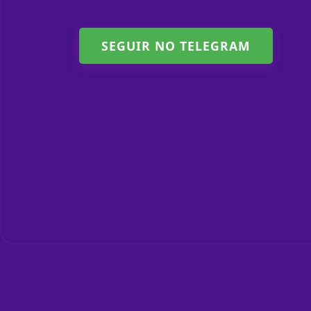
SEGUIR NO TELEGRAM