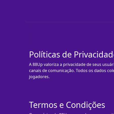
Políticas de Privacida
A 88Up valoriza a privacidade de seus usuá
canais de comunicação. Todos os dados cole
jogadores.
Termos e Condições