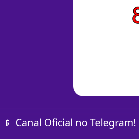
📱 Canal Oficial no Telegram!