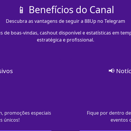
📱 Benefícios do Canal
Descubra as vantagens de seguir a 88Up no Telegram
s de boas-vindas, cashout disponível e estatísticas em tem
estratégica e profissional.
sivos
📢 Notí
m, promoções especiais
Fique por dentro d
s únicos!
eventos 