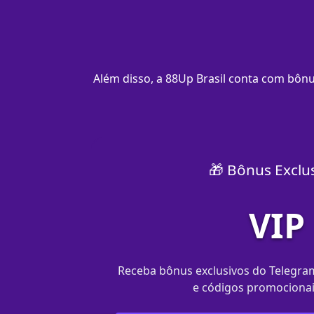
Além disso, a 88Up Brasil conta com bônu
🎁 Bônus Exclu
VIP
Receba bônus exclusivos do Telegra
e códigos promocionai