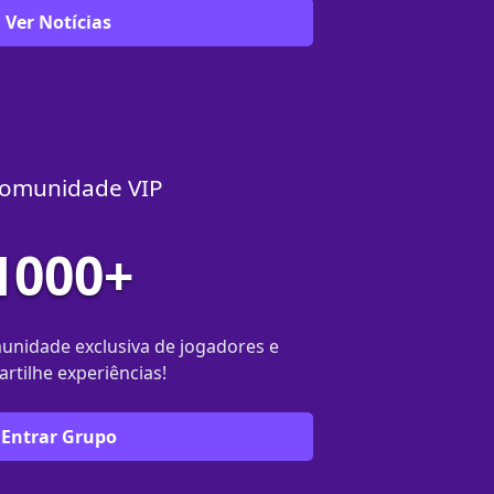
Ver Notícias
Comunidade VIP
1000+
unidade exclusiva de jogadores e
rtilhe experiências!
Entrar Grupo