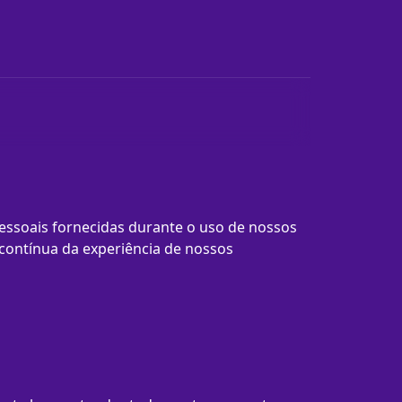
essoais fornecidas durante o uso de nossos
 contínua da experiência de nossos