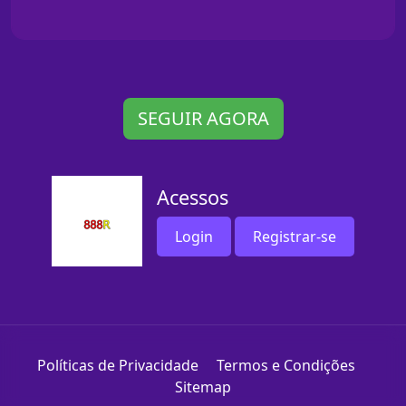
SEGUIR AGORA
Acessos
Login
Registrar-se
Políticas de Privacidade
Termos e Condições
Sitemap