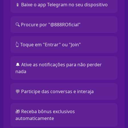
📱 Baixe o app Telegram no seu dispositivo
🔍 Procure por "@888ROficial"
👆 Toque em "Entrar" ou "Join"
🔔 Ative as notificações para não perder
nada
💬 Participe das conversas e interaja
🎁 Receba bônus exclusivos
automaticamente