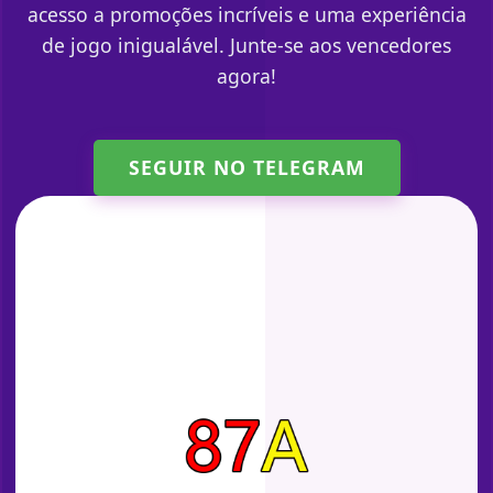
acesso a promoções incríveis e uma experiência
de jogo inigualável. Junte-se aos vencedores
agora!
SEGUIR NO TELEGRAM