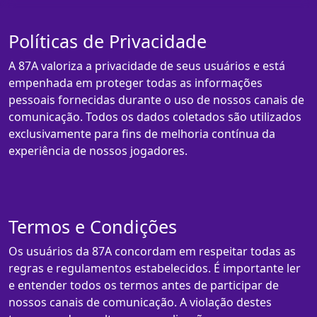
Políticas de Privacidade
A 87A valoriza a privacidade de seus usuários e está
empenhada em proteger todas as informações
pessoais fornecidas durante o uso de nossos canais de
comunicação. Todos os dados coletados são utilizados
exclusivamente para fins de melhoria contínua da
experiência de nossos jogadores.
Termos e Condições
Os usuários da 87A concordam em respeitar todas as
regras e regulamentos estabelecidos. É importante ler
e entender todos os termos antes de participar de
nossos canais de comunicação. A violação destes