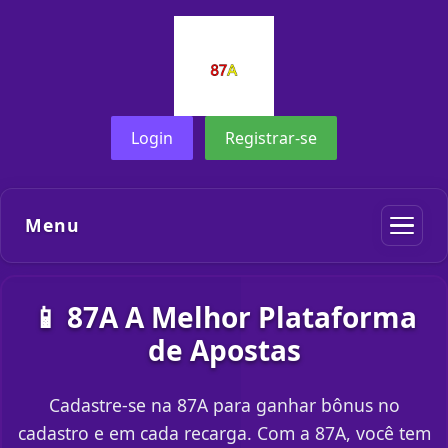
Login
Registrar-se
Menu
📱 87A A Melhor Plataforma
de Apostas
Cadastre-se na 87A para ganhar bônus no
cadastro e em cada recarga. Com a 87A, você tem