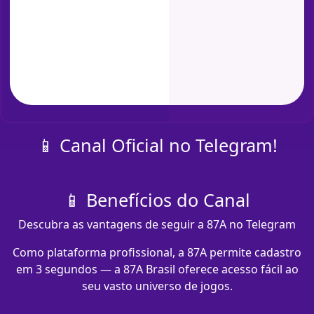
📱 Canal Oficial no Telegram!
📱 Benefícios do Canal
Descubra as vantagens de seguir a 87A no Telegram
Como plataforma profissional, a 87A permite cadastro
em 3 segundos — a 87A Brasil oferece acesso fácil ao
seu vasto universo de jogos.