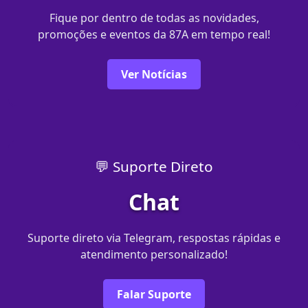
Fique por dentro de todas as novidades,
promoções e eventos da 87A em tempo real!
Ver Notícias
💬 Suporte Direto
Chat
Suporte direto via Telegram, respostas rápidas e
atendimento personalizado!
Falar Suporte