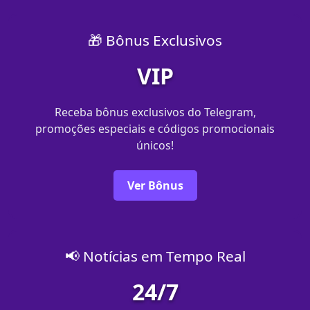
🎁 Bônus Exclusivos
VIP
Receba bônus exclusivos do Telegram,
promoções especiais e códigos promocionais
únicos!
Ver Bônus
📢 Notícias em Tempo Real
24/7