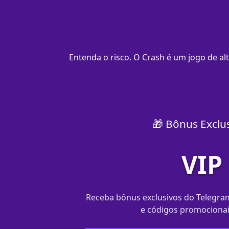
Entenda o risco. O Crash é um jogo de a
🎁 Bônus Exclu
VIP
Receba bônus exclusivos do Telegra
e códigos promocionai