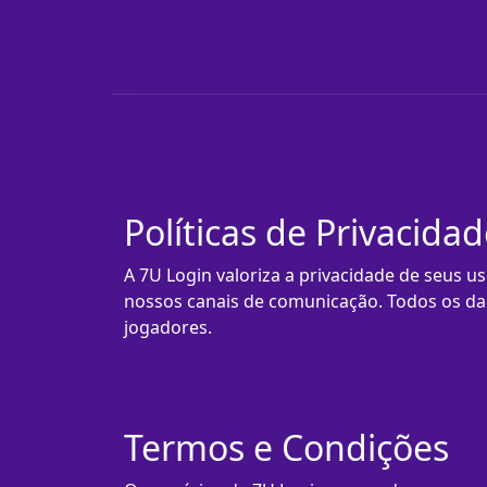
Políticas de Privacida
A 7U Login valoriza a privacidade de seus 
nossos canais de comunicação. Todos os dad
jogadores.
Termos e Condições