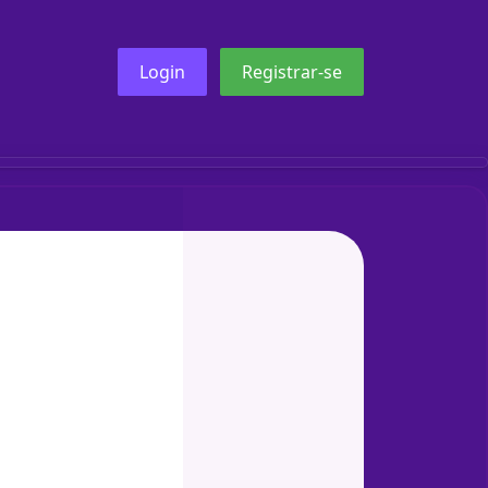
Login
Registrar-se