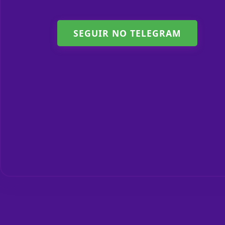
SEGUIR NO TELEGRAM