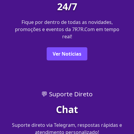
24/7
Fique por dentro de todas as novidades,
promoções e eventos da 7R7R.Com em tempo
real!
Ver Notícias
💬 Suporte Direto
Chat
Suporte direto via Telegram, respostas rápidas e
atendimento personalizado!