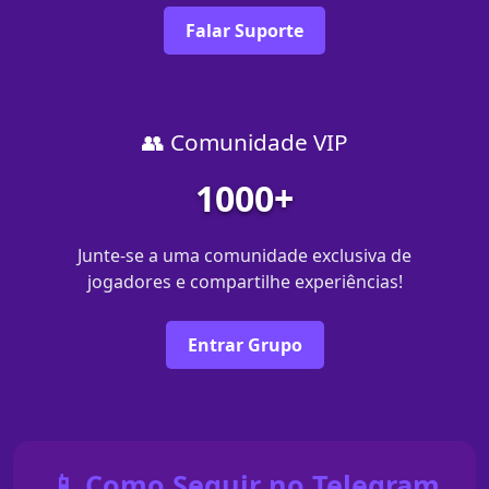
Falar Suporte
👥 Comunidade VIP
1000+
Junte-se a uma comunidade exclusiva de
jogadores e compartilhe experiências!
Entrar Grupo
📱 Como Seguir no Telegram