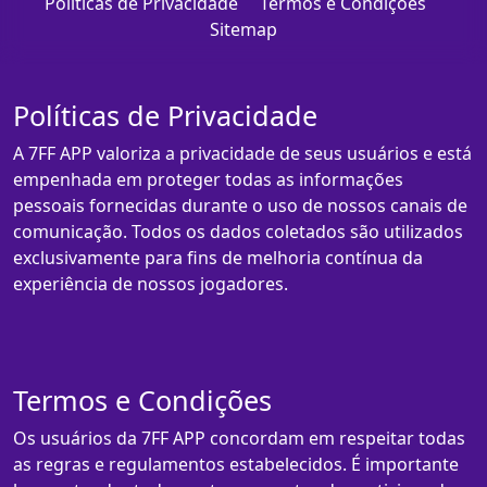
Políticas de Privacidade
Termos e Condições
Sitemap
Políticas de Privacidade
A 7FF APP valoriza a privacidade de seus usuários e está
empenhada em proteger todas as informações
pessoais fornecidas durante o uso de nossos canais de
comunicação. Todos os dados coletados são utilizados
exclusivamente para fins de melhoria contínua da
experiência de nossos jogadores.
Termos e Condições
Os usuários da 7FF APP concordam em respeitar todas
as regras e regulamentos estabelecidos. É importante