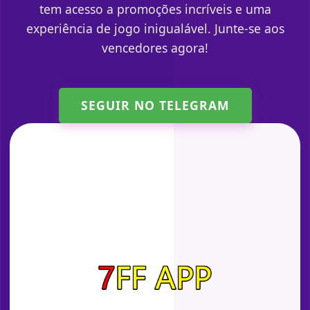
tem acesso a promoções incríveis e uma
experiência de jogo inigualável. Junte-se aos
vencedores agora!
SEGUIR NO TELEGRAM