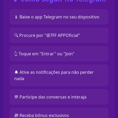
📱 Baixe o app Telegram no seu dispositivo
🔍 Procure por "@7FF APPOficial"
👆 Toque em "Entrar" ou "Join"
🔔 Ative as notificações para não perder
nada
💬 Participe das conversas e interaja
🎁 Receba bônus exclusivos