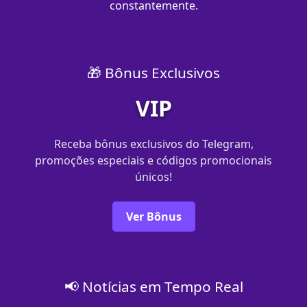
constantemente.
🎁 Bônus Exclusivos
VIP
Receba bônus exclusivos do Telegram,
promoções especiais e códigos promocionais
únicos!
Ver Bônus
📢 Notícias em Tempo Real