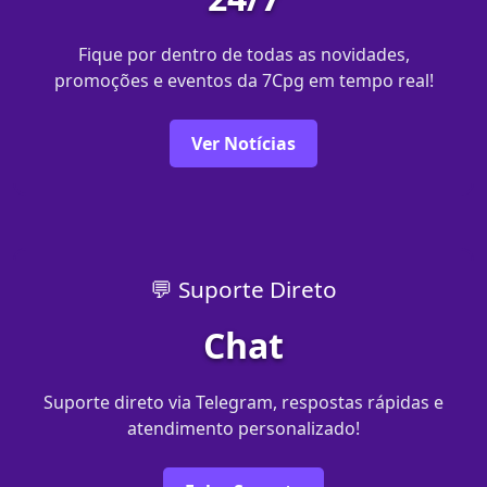
Fique por dentro de todas as novidades,
promoções e eventos da 7Cpg em tempo real!
Ver Notícias
💬 Suporte Direto
Chat
Suporte direto via Telegram, respostas rápidas e
atendimento personalizado!