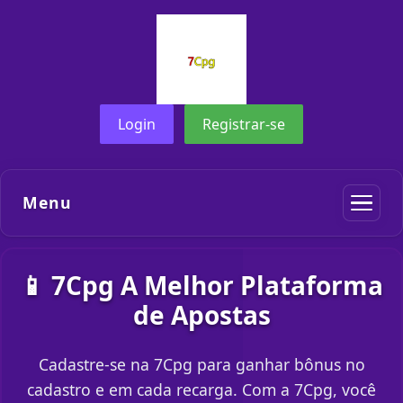
Login
Registrar-se
Menu
📱 7Cpg A Melhor Plataforma
de Apostas
Cadastre-se na 7Cpg para ganhar bônus no
cadastro e em cada recarga. Com a 7Cpg, você