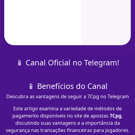
📱 Canal Oficial no Telegram!
📱 Benefícios do Canal
Descubra as vantagens de seguir a 7Cpg no Telegram
Este artigo examina a variedade de métodos de
pagamento disponíveis no site de apostas
7Cpg
,
discutindo suas vantagens e a importância da
segurança nas transações financeiras para jogadores.