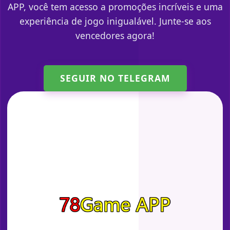
APP, você tem acesso a promoções incríveis e uma
experiência de jogo inigualável. Junte-se aos
vencedores agora!
SEGUIR NO TELEGRAM