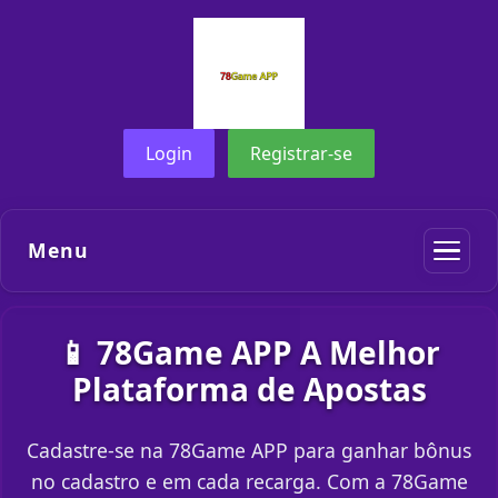
Login
Registrar-se
Menu
📱 78Game APP A Melhor
Plataforma de Apostas
Cadastre-se na 78Game APP para ganhar bônus
no cadastro e em cada recarga. Com a 78Game