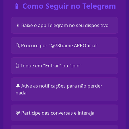
📱 Como Seguir no Telegram
📱 Baixe o app Telegram no seu dispositivo
🔍 Procure por "@78Game APPOficial"
👆 Toque em "Entrar" ou "Join"
🔔 Ative as notificações para não perder
nada
💬 Participe das conversas e interaja