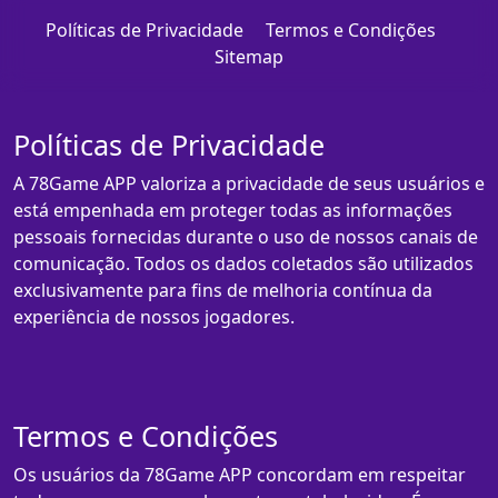
Políticas de Privacidade
Termos e Condições
Sitemap
Políticas de Privacidade
A 78Game APP valoriza a privacidade de seus usuários e
está empenhada em proteger todas as informações
pessoais fornecidas durante o uso de nossos canais de
comunicação. Todos os dados coletados são utilizados
exclusivamente para fins de melhoria contínua da
experiência de nossos jogadores.
Termos e Condições
Os usuários da 78Game APP concordam em respeitar