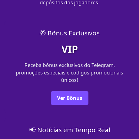
depósitos dos jogadores.
🎁 Bônus Exclusivos
VIP
Receba bônus exclusivos do Telegram,
promoções especiais e códigos promocionais
únicos!
Ver Bônus
📢 Notícias em Tempo Real