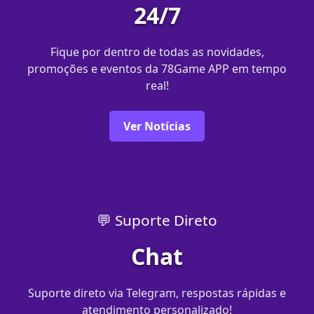
24/7
Fique por dentro de todas as novidades,
promoções e eventos da 78Game APP em tempo
real!
Ver Notícias
💬 Suporte Direto
Chat
Suporte direto via Telegram, respostas rápidas e
atendimento personalizado!