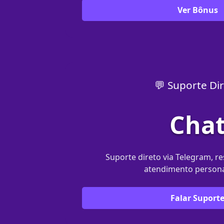
Ver Bônus
💬 Suporte Di
Cha
Suporte direto via Telegram, r
atendimento persona
Falar Suport