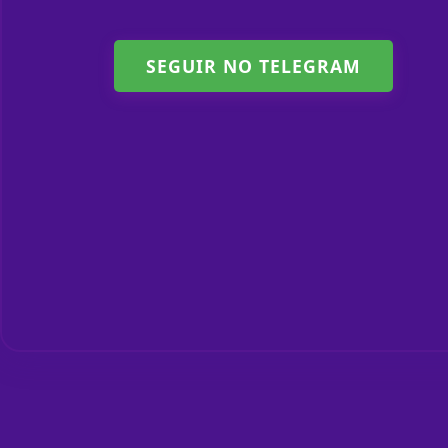
SEGUIR NO TELEGRAM