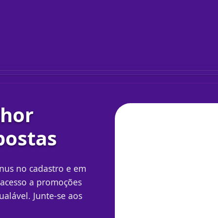
lhor
postas
nus no cadastro e em
 acesso a promoções
ualável. Junte-se aos