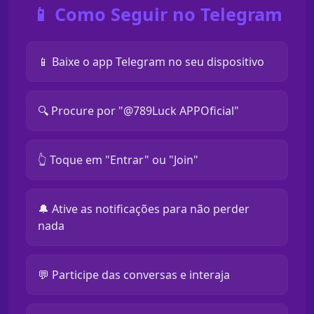
📱 Como Seguir no Telegram
📱 Baixe o app Telegram no seu dispositivo
🔍 Procure por "@789Luck APPOficial"
👆 Toque em "Entrar" ou "Join"
🔔 Ative as notificações para não perder
nada
💬 Participe das conversas e interaja