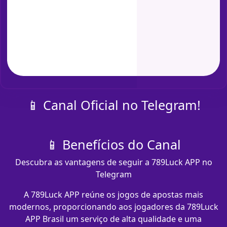
📱 Canal Oficial no Telegram!
📱 Benefícios do Canal
Descubra as vantagens de seguir a 789Luck APP no
Telegram
A 789Luck APP reúne os jogos de apostas mais
modernos, proporcionando aos jogadores da 789Luck
APP Brasil um serviço de alta qualidade e uma