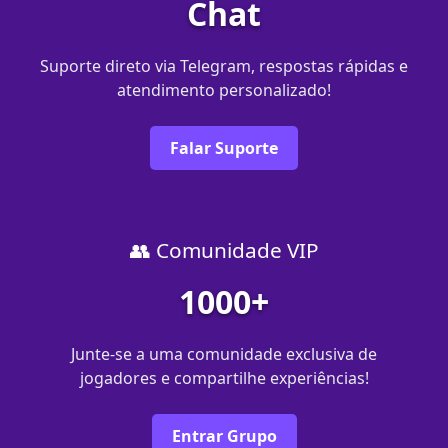
Chat
Suporte direto via Telegram, respostas rápidas e
atendimento personalizado!
Falar Suporte
👥 Comunidade VIP
1000+
Junte-se a uma comunidade exclusiva de
jogadores e compartilhe experiências!
Entrar Grupo