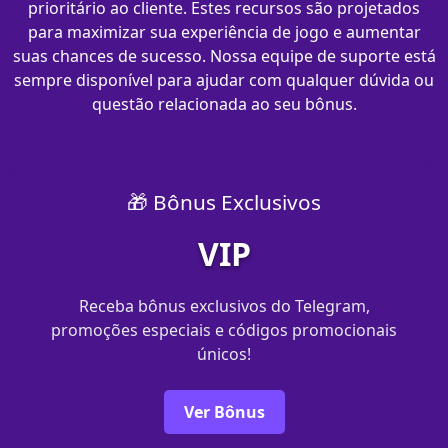
prioritário ao cliente. Estes recursos são projetados
para maximizar sua experiência de jogo e aumentar
suas chances de sucesso. Nossa equipe de suporte está
sempre disponível para ajudar com qualquer dúvida ou
questão relacionada ao seu bônus.
🎁 Bônus Exclusivos
VIP
Receba bônus exclusivos do Telegram,
promoções especiais e códigos promocionais
únicos!
Ver Bônus