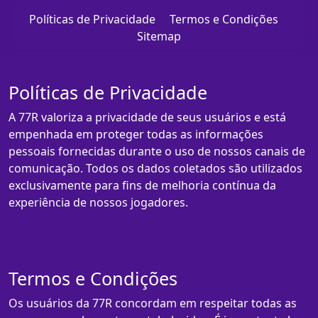
Políticas de Privacidade
Termos e Condições
Sitemap
Políticas de Privacidade
A 77R valoriza a privacidade de seus usuários e está
empenhada em proteger todas as informações
pessoais fornecidas durante o uso de nossos canais de
comunicação. Todos os dados coletados são utilizados
exclusivamente para fins de melhoria contínua da
experiência de nossos jogadores.
Termos e Condições
Os usuários da 77R concordam em respeitar todas as