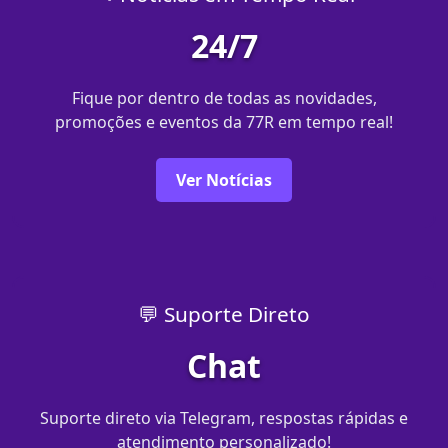
24/7
Fique por dentro de todas as novidades,
promoções e eventos da 77R em tempo real!
Ver Notícias
💬 Suporte Direto
Chat
Suporte direto via Telegram, respostas rápidas e
atendimento personalizado!