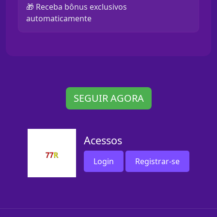
🎁 Receba bônus exclusivos
automaticamente
SEGUIR AGORA
Acessos
Login
Registrar-se