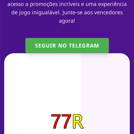
acesso a promoções incríveis e uma experiência
de jogo inigualável. Junte-se aos vencedores
agora!
SEGUIR NO TELEGRAM