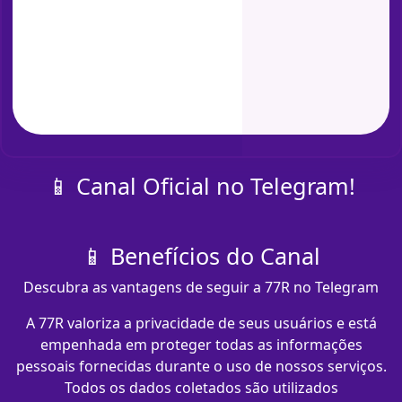
📱 Canal Oficial no Telegram!
📱 Benefícios do Canal
Descubra as vantagens de seguir a 77R no Telegram
A 77R valoriza a privacidade de seus usuários e está
empenhada em proteger todas as informações
pessoais fornecidas durante o uso de nossos serviços.
Todos os dados coletados são utilizados