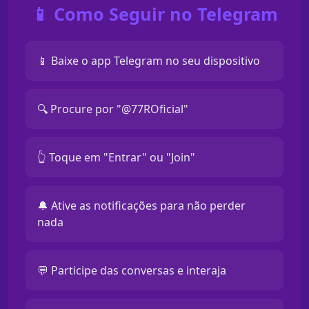
📱 Como Seguir no Telegram
📱 Baixe o app Telegram no seu dispositivo
🔍 Procure por "@77ROficial"
👆 Toque em "Entrar" ou "Join"
🔔 Ative as notificações para não perder
nada
💬 Participe das conversas e interaja