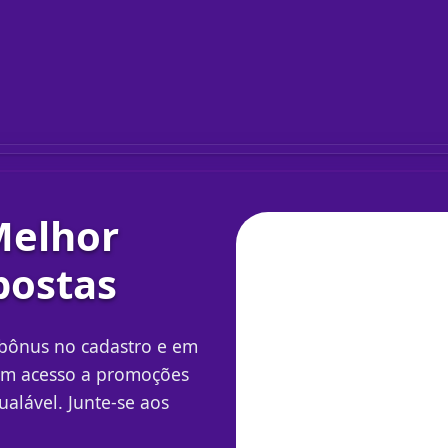
Melhor
postas
bônus no cadastro e em
em acesso a promoções
ualável. Junte-se aos