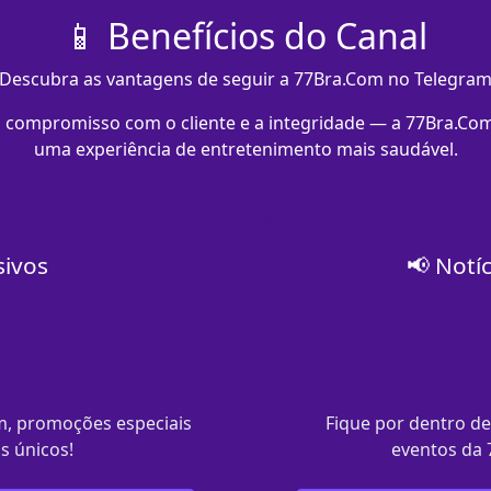
📱 Benefícios do Canal
Descubra as vantagens de seguir a 77Bra.Com no Telegra
compromisso com o cliente e a integridade — a 77Bra.Com
uma experiência de entretenimento mais saudável.
sivos
📢 Notí
m, promoções especiais
Fique por dentro d
s únicos!
eventos da 