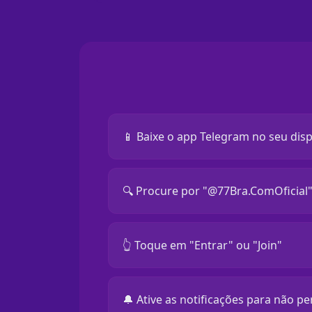
📱 Baixe o app Telegram no seu disp
🔍 Procure por "@77Bra.ComOficial
👆 Toque em "Entrar" ou "Join"
🔔 Ative as notificações para não p