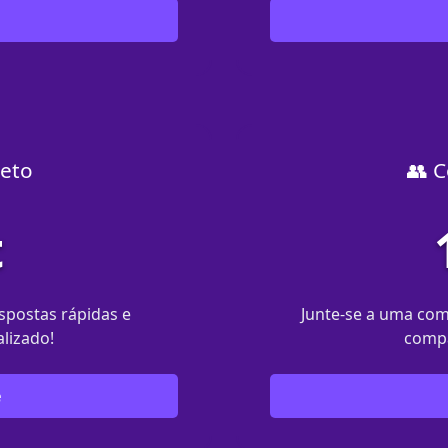
reto
👥 
t
espostas rápidas e
Junte-se a uma com
lizado!
compa
e