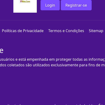
Login
Registrar-se
Políticas de Privacidade
Termos e Condições
Sitemap
de
 usuários e está empenhada em proteger todas as informaç
os coletados são utilizados exclusivamente para fins de m