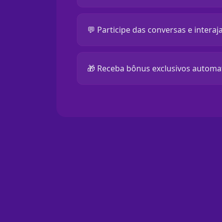
💬 Participe das conversas e interaj
🎁 Receba bônus exclusivos autom