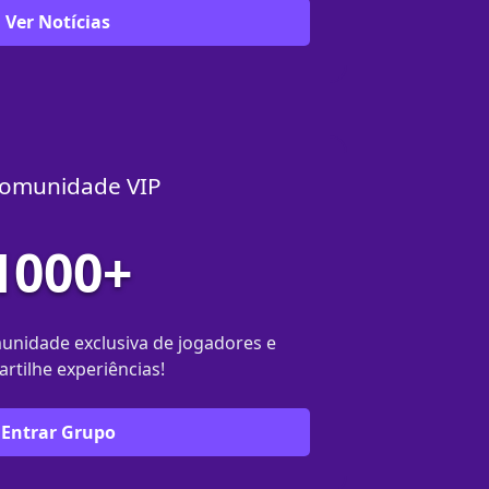
Ver Notícias
Comunidade VIP
1000+
unidade exclusiva de jogadores e
rtilhe experiências!
Entrar Grupo