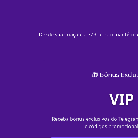
Desde sua criação, a 77Bra.Com mantém o 
🎁 Bônus Exclu
VIP
Receba bônus exclusivos do Telegra
e códigos promocionai