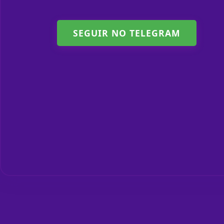
SEGUIR NO TELEGRAM