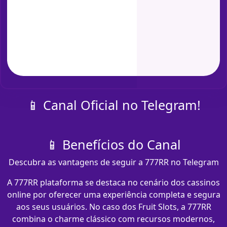
📱 Canal Oficial no Telegram!
📱 Benefícios do Canal
Descubra as vantagens de seguir a 777RR no Telegram
A 777RR plataforma se destaca no cenário dos cassinos
online por oferecer uma experiência completa e segura
aos seus usuários. No caso dos Fruit Slots, a 777RR
combina o charme clássico com recursos modernos,