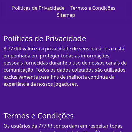
Políticas de Privacidade
Termos e Condições
Sitemap
Políticas de Privacidade
A 777RR valoriza a privacidade de seus usuários e está
empenhada em proteger todas as informações
pessoais fornecidas durante o uso de nossos canais de
comunicação. Todos os dados coletados são utilizados
exclusivamente para fins de melhoria contínua da
experiência de nossos jogadores.
Termos e Condições
Os usuários da 777RR concordam em respeitar todas