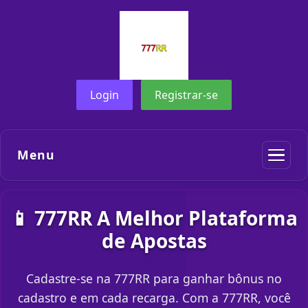
Login
Registrar-se
Menu
📱 777RR A Melhor Plataforma
de Apostas
Cadastre-se na 777RR para ganhar bônus no
cadastro e em cada recarga. Com a 777RR, você