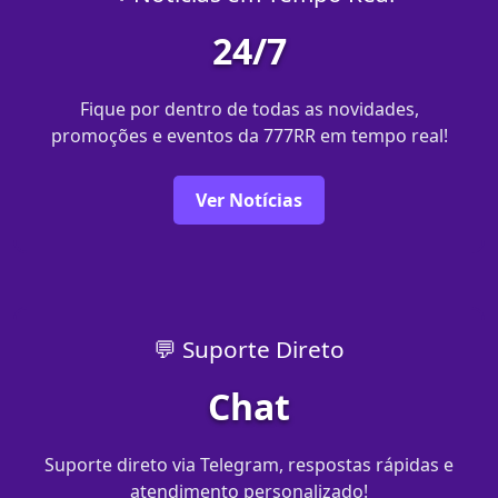
24/7
Fique por dentro de todas as novidades,
promoções e eventos da 777RR em tempo real!
Ver Notícias
💬 Suporte Direto
Chat
Suporte direto via Telegram, respostas rápidas e
atendimento personalizado!