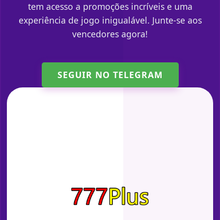
tem acesso a promoções incríveis e uma
experiência de jogo inigualável. Junte-se aos
vencedores agora!
SEGUIR NO TELEGRAM