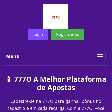
Login
Registrar-se
Menu
📱 777O A Melhor Plataforma
de Apostas
Cadastre-se na 777O para ganhar bônus no
cadastro e em cada recarga. Com a 777O, você