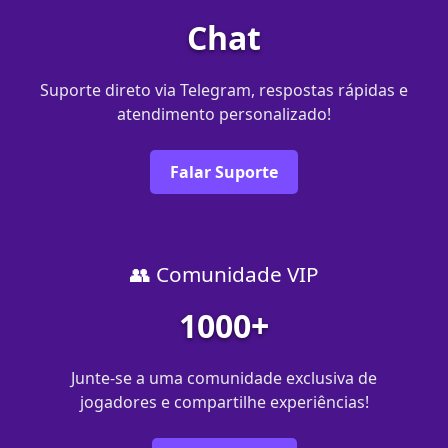
Chat
Suporte direto via Telegram, respostas rápidas e
atendimento personalizado!
Falar Suporte
👥 Comunidade VIP
1000+
Junte-se a uma comunidade exclusiva de
jogadores e compartilhe experiências!