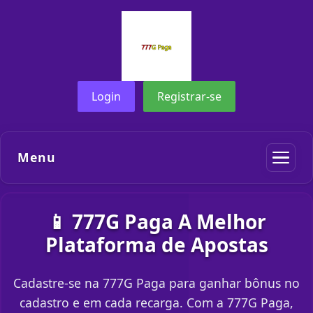
Login
Registrar-se
Menu
📱 777G Paga A Melhor
Plataforma de Apostas
Cadastre-se na 777G Paga para ganhar bônus no
cadastro e em cada recarga. Com a 777G Paga,