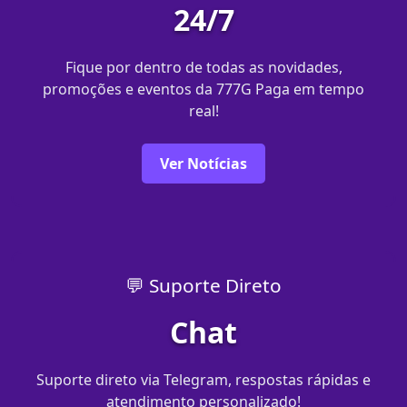
24/7
Fique por dentro de todas as novidades,
promoções e eventos da 777G Paga em tempo
real!
Ver Notícias
💬 Suporte Direto
Chat
Suporte direto via Telegram, respostas rápidas e
atendimento personalizado!