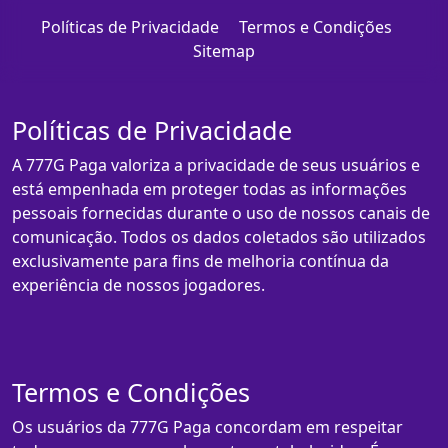
Políticas de Privacidade
Termos e Condições
Sitemap
Políticas de Privacidade
A 777G Paga valoriza a privacidade de seus usuários e
está empenhada em proteger todas as informações
pessoais fornecidas durante o uso de nossos canais de
comunicação. Todos os dados coletados são utilizados
exclusivamente para fins de melhoria contínua da
experiência de nossos jogadores.
Termos e Condições
Os usuários da 777G Paga concordam em respeitar