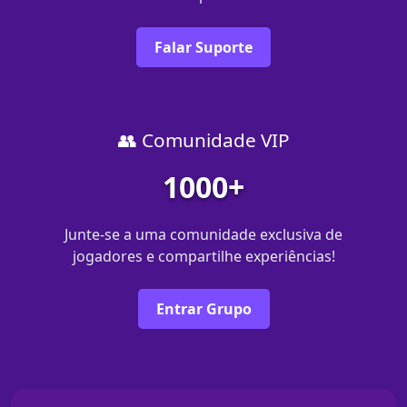
Falar Suporte
👥 Comunidade VIP
1000+
Junte-se a uma comunidade exclusiva de
jogadores e compartilhe experiências!
Entrar Grupo