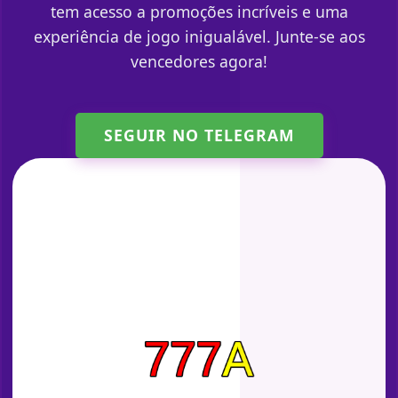
tem acesso a promoções incríveis e uma
experiência de jogo inigualável. Junte-se aos
vencedores agora!
SEGUIR NO TELEGRAM