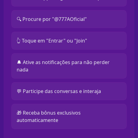
🔍 Procure por "@777AOficial"
👆 Toque em "Entrar" ou "Join"
🔔 Ative as notificações para não perder
nada
💬 Participe das conversas e interaja
🎁 Receba bônus exclusivos
automaticamente