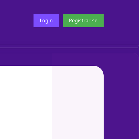
Login
Registrar-se