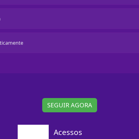
a
aticamente
SEGUIR AGORA
Acessos