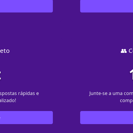
reto
👥 
t
espostas rápidas e
Junte-se a uma com
lizado!
compa
e