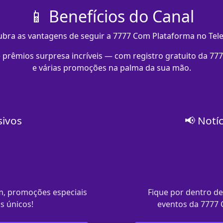
📱 Benefícios do Canal
bra as vantagens de seguir a 7777 Com Plataforma no Te
prêmios surpresa incríveis — com registro gratuito da 777
e várias promoções na palma da sua mão.
sivos
📢 Notí
m, promoções especiais
Fique por dentro d
s únicos!
eventos da 7777 