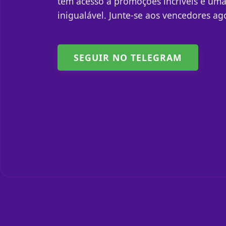
tem acesso a promoções incríveis e uma
inigualável. Junte-se aos vencedores ag
SEGUIR NO TELEGRAM