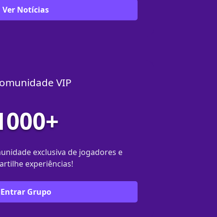
Ver Notícias
Comunidade VIP
1000+
unidade exclusiva de jogadores e
rtilhe experiências!
Entrar Grupo