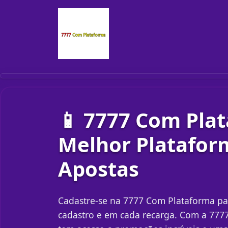
📱 7777 Com Pla
Melhor Platafor
Apostas
Cadastre-se na 7777 Com Plataforma p
cadastro e em cada recarga. Com a 777