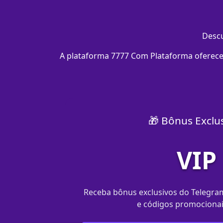
Descu
A plataforma 7777 Com Plataforma oferece 
🎁 Bônus Exclu
VIP
Receba bônus exclusivos do Telegra
e códigos promocionai