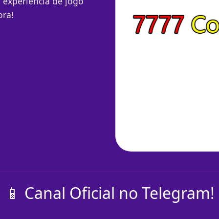
 experiência de jogo
ora!
📱 Canal Oficial no Telegram!