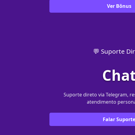
Ver Bônus
💬 Suporte Di
Cha
Suporte direto via Telegram, r
atendimento persona
Falar Suport