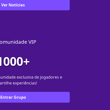
Ver Notícias
Comunidade VIP
1000+
unidade exclusiva de jogadores e
rtilhe experiências!
Entrar Grupo