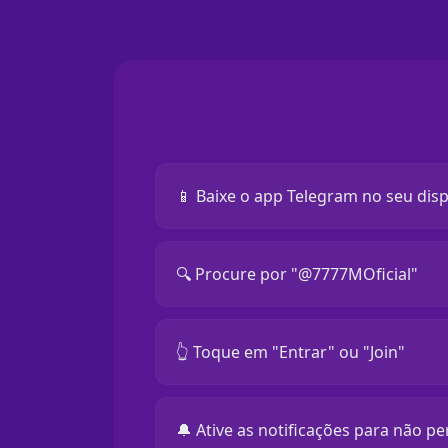
📱 Baixe o app Telegram no seu disp
🔍 Procure por "@7777MOficial"
👆 Toque em "Entrar" ou "Join"
🔔 Ative as notificações para não p