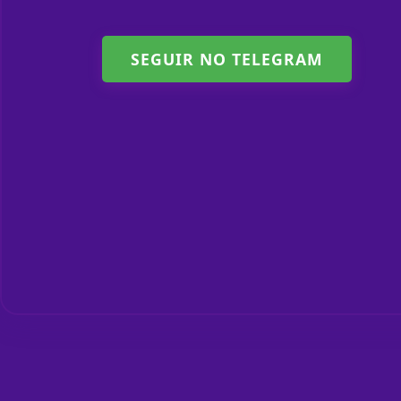
SEGUIR NO TELEGRAM