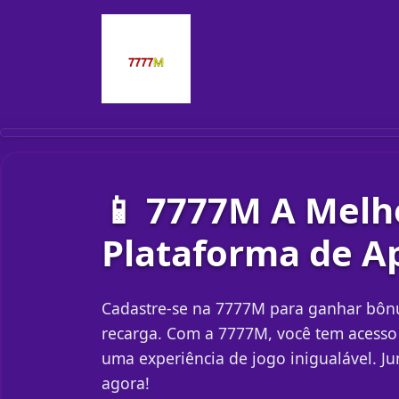
📱 7777M A Melh
Plataforma de A
Cadastre-se na 7777M para ganhar bôn
recarga. Com a 7777M, você tem acesso 
uma experiência de jogo inigualável. J
agora!