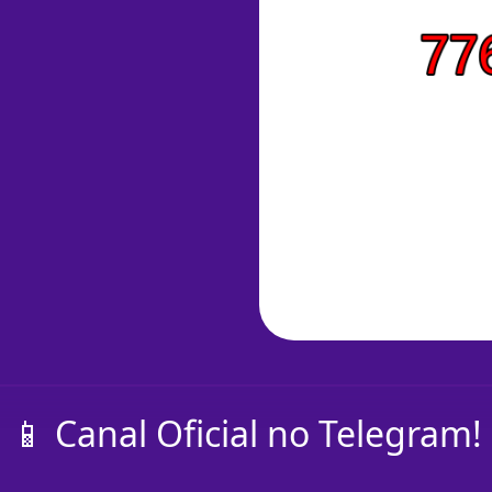
📱 Canal Oficial no Telegram!