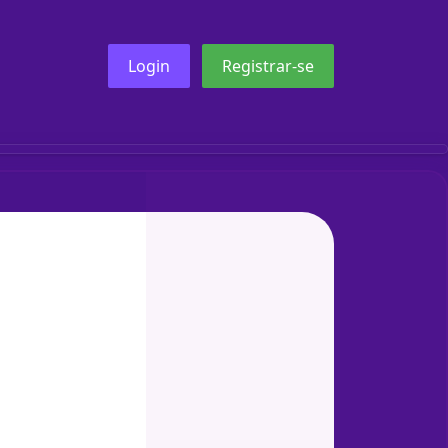
Login
Registrar-se