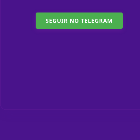
SEGUIR NO TELEGRAM