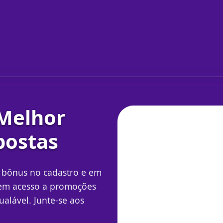
 Melhor
postas
r bônus no cadastro e em
tem acesso a promoções
ualável. Junte-se aos