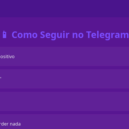
📱 Como Seguir no Telegram
ositivo
"
erder nada