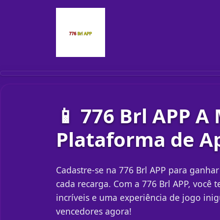
📱 776 Brl APP A
Plataforma de A
Cadastre-se na 776 Brl APP para ganha
cada recarga. Com a 776 Brl APP, você 
incríveis e uma experiência de jogo inig
vencedores agora!