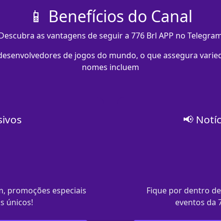
📱 Benefícios do Canal
Descubra as vantagens de seguir a 776 Brl APP no Telegra
desenvolvedores de jogos do mundo, o que assegura varied
nomes incluem
sivos
📢 Notí
m, promoções especiais
Fique por dentro d
s únicos!
eventos da 