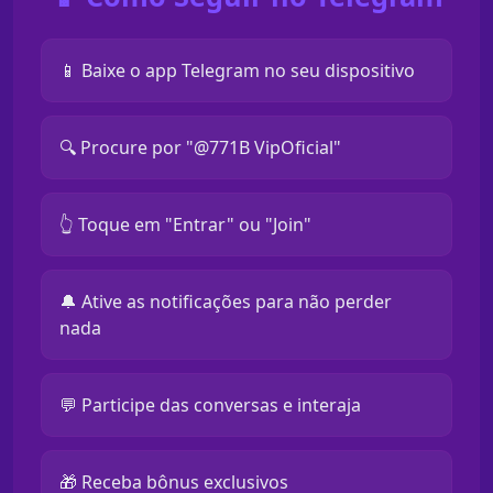
📱 Baixe o app Telegram no seu dispositivo
🔍 Procure por "@771B VipOficial"
👆 Toque em "Entrar" ou "Join"
🔔 Ative as notificações para não perder
nada
💬 Participe das conversas e interaja
🎁 Receba bônus exclusivos