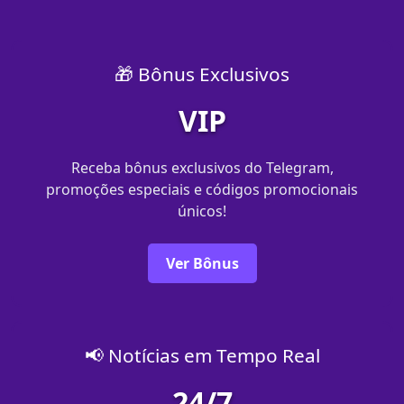
🎁 Bônus Exclusivos
VIP
Receba bônus exclusivos do Telegram,
promoções especiais e códigos promocionais
únicos!
Ver Bônus
📢 Notícias em Tempo Real
24/7