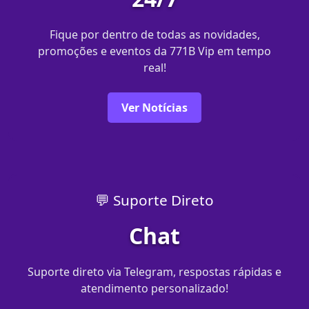
Fique por dentro de todas as novidades,
promoções e eventos da 771B Vip em tempo
real!
Ver Notícias
💬 Suporte Direto
Chat
Suporte direto via Telegram, respostas rápidas e
atendimento personalizado!