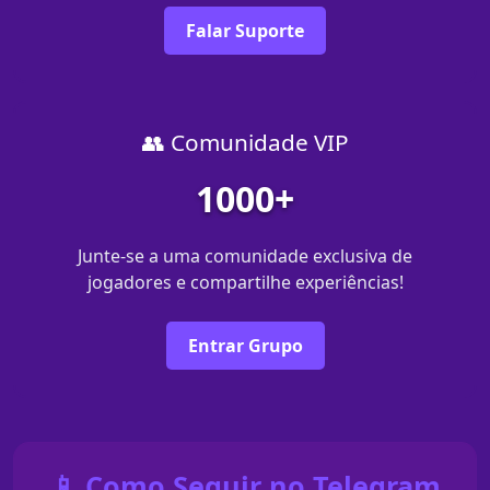
Falar Suporte
👥 Comunidade VIP
1000+
Junte-se a uma comunidade exclusiva de
jogadores e compartilhe experiências!
Entrar Grupo
📱 Como Seguir no Telegram