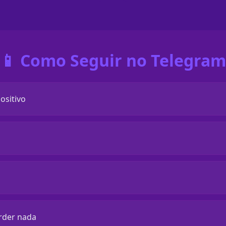
📱 Como Seguir no Telegram
ositivo
erder nada