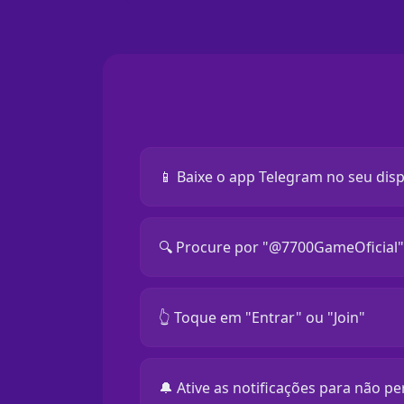
📱 Baixe o app Telegram no seu disp
🔍 Procure por "@7700GameOficial"
👆 Toque em "Entrar" ou "Join"
🔔 Ative as notificações para não p