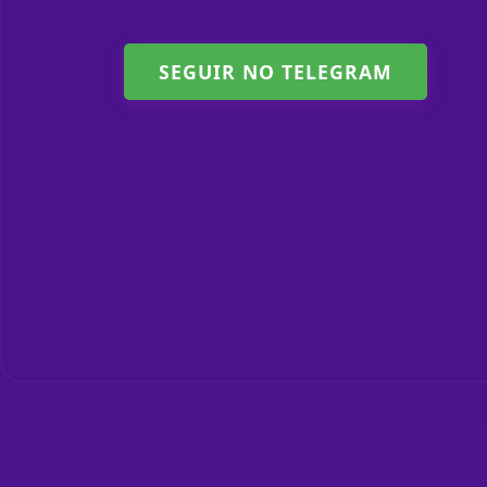
SEGUIR NO TELEGRAM