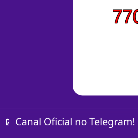
📱 Canal Oficial no Telegram!