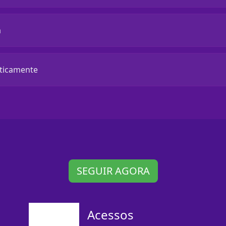
a
aticamente
SEGUIR AGORA
Acessos