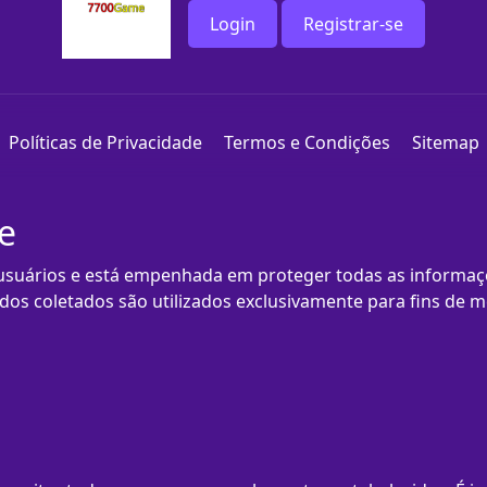
Login
Registrar-se
Políticas de Privacidade
Termos e Condições
Sitemap
de
 usuários e está empenhada em proteger todas as informaç
os coletados são utilizados exclusivamente para fins de m