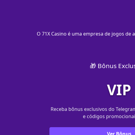
O 71X Casino é uma empresa de jogos de a
🎁 Bônus Exclu
VIP
Receba bônus exclusivos do Telegra
e códigos promocionai
Ver Bônus