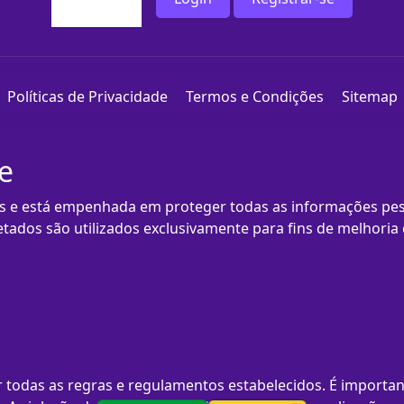
Políticas de Privacidade
Termos e Condições
Sitemap
de
ios e está empenhada em proteger todas as informações pe
tados são utilizados exclusivamente para fins de melhoria
todas as regras e regulamentos estabelecidos. É importan