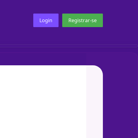
Login
Registrar-se