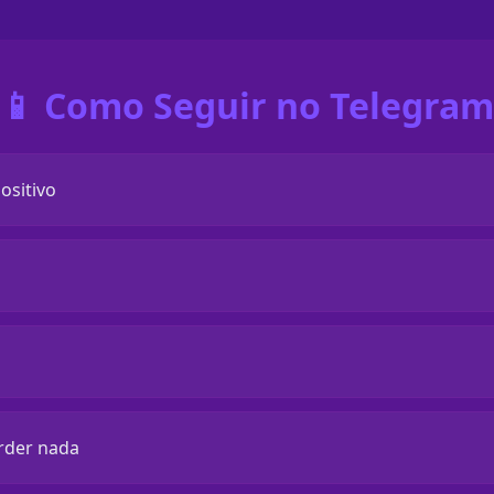
📱 Como Seguir no Telegram
ositivo
erder nada