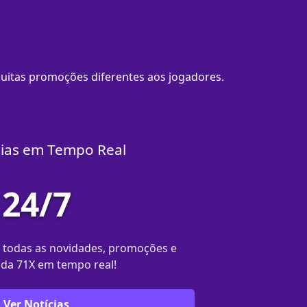
uitas promoções diferentes aos jogadores.
cias em Tempo Real
24/7
e todas as novidades, promoções e
 da 71X em tempo real!
Ver Notícias