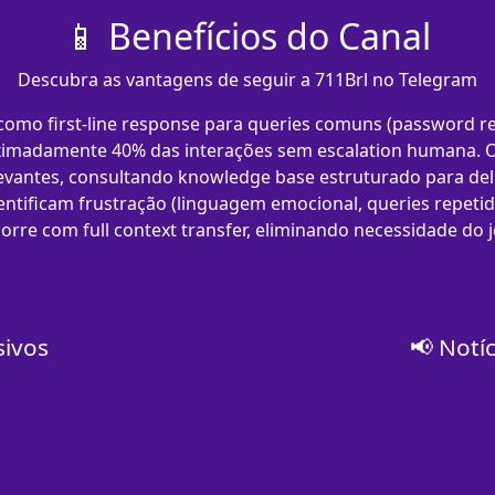
📱 Benefícios do Canal
Descubra as vantagens de seguir a 711Brl no Telegram
omo first-line response para queries comuns (password res
oximadamente 40% das interações sem escalation humana. O
relevantes, consultando knowledge base estruturado para de
tificam frustração (linguagem emocional, queries repetida
re com full context transfer, eliminando necessidade do j
sivos
📢 Notí