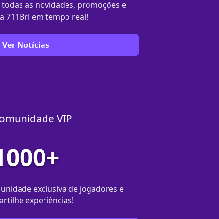
e todas as novidades, promoções e
a 711Brl em tempo real!
Ver Notícias
Comunidade VIP
1000+
unidade exclusiva de jogadores e
rtilhe experiências!