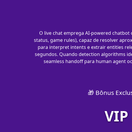
O live chat emprega AI-powered chatbot c
status, game rules), capaz de resolver apr
para interpret intents e extrair entities 
segundos. Quando detection algorithms iden
seamless handoff para human agent ocor
🎁 Bônus Exclu
VIP