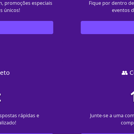
m, promoções especiais
Fique por dentro d
s únicos!
eventos d
reto
👥 
t
espostas rápidas e
Junte-se a uma com
lizado!
compa