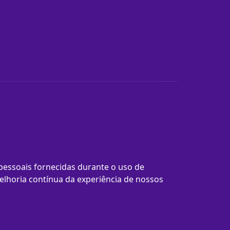
pessoais fornecidas durante o uso de
elhoria contínua da experiência de nossos