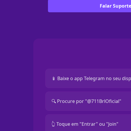
Falar Suport
📱 Baixe o app Telegram no seu disp
🔍 Procure por "@711BrlOficial"
👆 Toque em "Entrar" ou "Join"