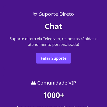
💬 Suporte Direto
Chat
Suporte direto via Telegram, respostas rápidas e
atendimento personalizado!
Falar Suporte
👥 Comunidade VIP
1000+