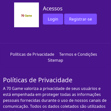
Acessos
Login
Registrar-se
Políticas de Privacidade
Termos e Condições
Sitemap
Políticas de Privacidade
A 70 Game valoriza a privacidade de seus usuários e
está empenhada em proteger todas as informações
pessoais fornecidas durante o uso de nossos canais de
comunicação. Todos os dados coletados são utilizados