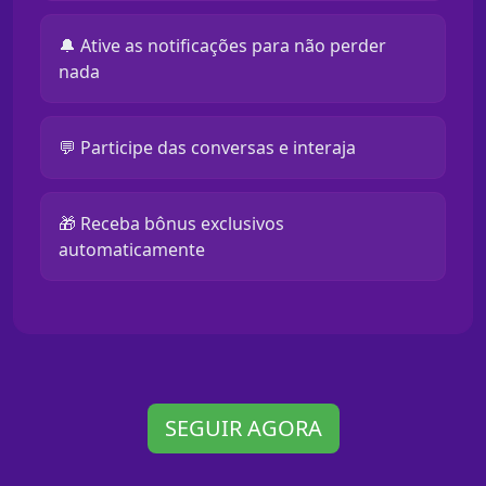
🔔 Ative as notificações para não perder
nada
💬 Participe das conversas e interaja
🎁 Receba bônus exclusivos
automaticamente
SEGUIR AGORA