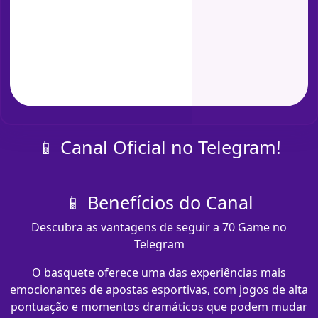
📱 Canal Oficial no Telegram!
📱 Benefícios do Canal
Descubra as vantagens de seguir a 70 Game no
Telegram
O basquete oferece uma das experiências mais
emocionantes de apostas esportivas, com jogos de alta
pontuação e momentos dramáticos que podem mudar