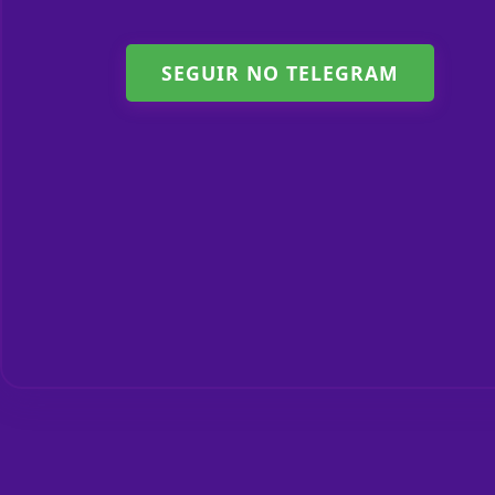
SEGUIR NO TELEGRAM