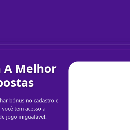
n A Melhor
postas
har bônus no cadastro e
 você tem acesso a
e jogo inigualável.