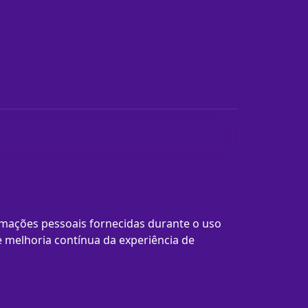
rmações pessoais fornecidas durante o uso
e melhoria contínua da experiência de