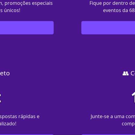
m, promoções especiais
Fique por dentro d
s únicos!
eventos da 68
reto
👥 
t
espostas rápidas e
Junte-se a uma com
lizado!
compa