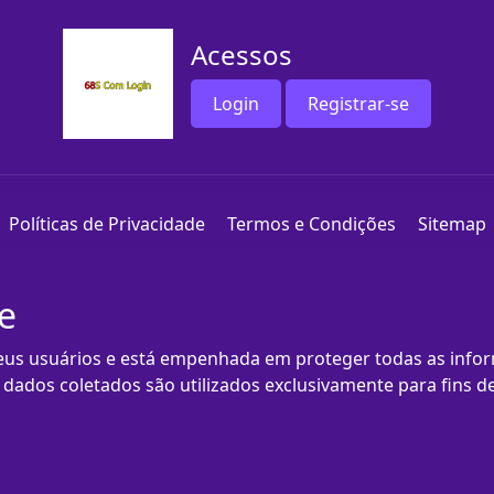
Acessos
Login
Registrar-se
Políticas de Privacidade
Termos e Condições
Sitemap
de
seus usuários e está empenhada em proteger todas as info
dados coletados são utilizados exclusivamente para fins d