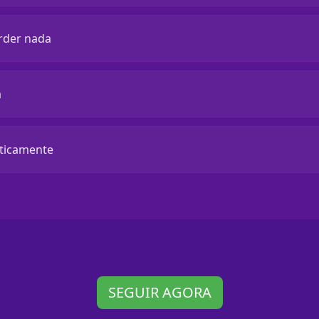
erder nada
a
aticamente
SEGUIR AGORA