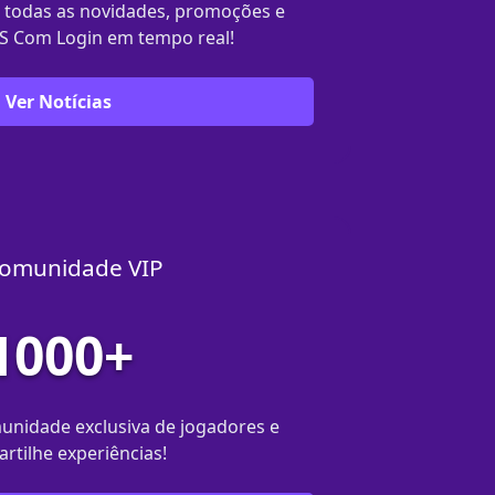
e todas as novidades, promoções e
S Com Login em tempo real!
Ver Notícias
Comunidade VIP
1000+
unidade exclusiva de jogadores e
rtilhe experiências!