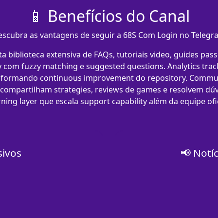
📱 Benefícios do Canal
escubra as vantagens de seguir a 68S Com Login no Telegr
a biblioteca extensiva de FAQs, tutoriais video, guides pas
y com fuzzy matching e suggested questions. Analytics trac
s, informando continuous improvement do repository. Comm
compartilham strategies, reviews de games e resolvem dúv
rning layer que escala support capability além da equipe ofic
sivos
📢 Notí