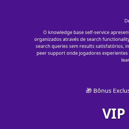
D
O knowledge base self-service apresent
organizados através de search functionalit
search queries sem results satisfatório
peer support onde jogadores experientes 
lea
🎁 Bônus Exclu
VIP