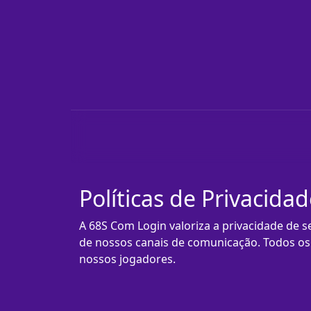
Políticas de Privacida
A 68S Com Login valoriza a privacidade de 
de nossos canais de comunicação. Todos os 
nossos jogadores.