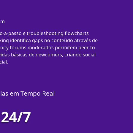
am
so-a-passo e troubleshooting flowcharts
king identifica gaps no conteúdo através de
unity forums moderados permitem peer-to-
idas básicas de newcomers, criando social
ial.
cias em Tempo Real
24/7