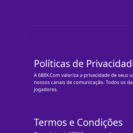
Políticas de Privacida
A 688X.Com valoriza a privacidade de seus 
nossos canais de comunicação. Todos os dad
jogadores.
Termos e Condições