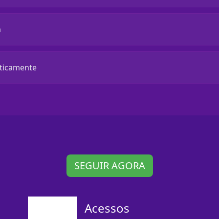
a
aticamente
SEGUIR AGORA
Acessos