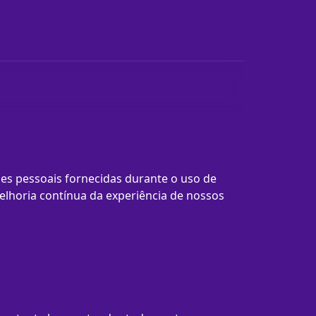
es pessoais fornecidas durante o uso de
elhoria contínua da experiência de nossos