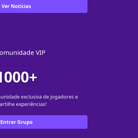
Ver Notícias
Comunidade VIP
1000+
unidade exclusiva de jogadores e
rtilhe experiências!
Entrar Grupo