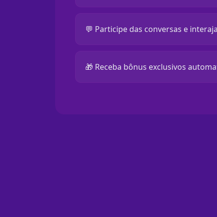
💬 Participe das conversas e interaj
🎁 Receba bônus exclusivos autom