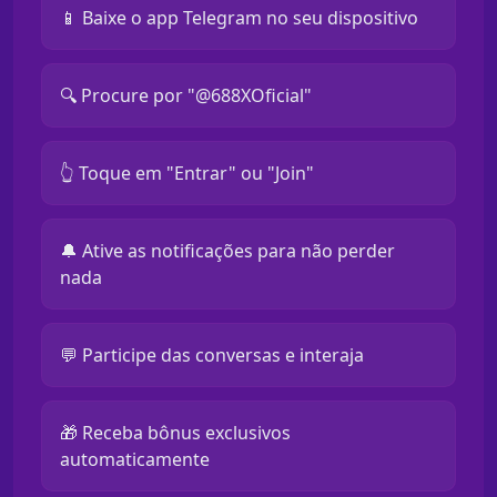
📱 Baixe o app Telegram no seu dispositivo
🔍 Procure por "@688XOficial"
👆 Toque em "Entrar" ou "Join"
🔔 Ative as notificações para não perder
nada
💬 Participe das conversas e interaja
🎁 Receba bônus exclusivos
automaticamente