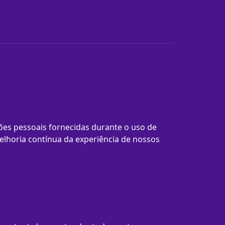
ões pessoais fornecidas durante o uso de
elhoria contínua da experiência de nossos