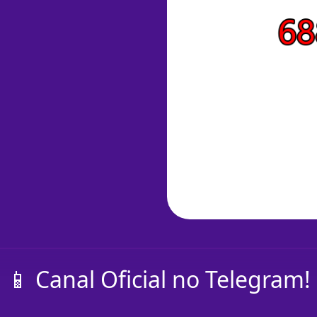
📱 Canal Oficial no Telegram!