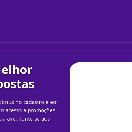
Melhor
postas
bônus no cadastro e em
em acesso a promoções
ualável. Junte-se aos