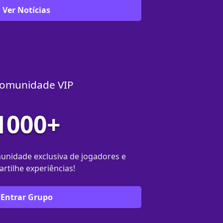
Ver Notícias
Comunidade VIP
1000+
unidade exclusiva de jogadores e
rtilhe experiências!
Entrar Grupo