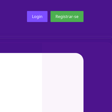
Login
Registrar-se