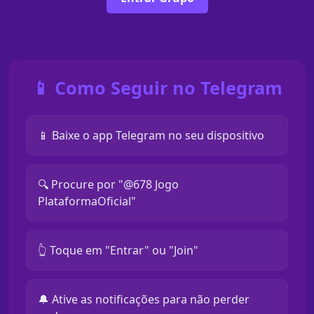
📱 Como Seguir no Telegram
📱 Baixe o app Telegram no seu dispositivo
🔍 Procure por "@678 Jogo
PlataformaOficial"
👆 Toque em "Entrar" ou "Join"
🔔 Ative as notificações para não perder