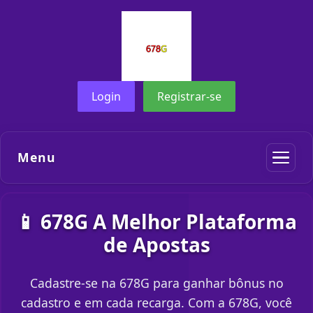
Login
Registrar-se
Menu
📱 678G A Melhor Plataforma
de Apostas
Cadastre-se na 678G para ganhar bônus no
cadastro e em cada recarga. Com a 678G, você