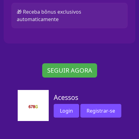
🎁 Receba bônus exclusivos
automaticamente
SEGUIR AGORA
Acessos
Login
Registrar-se