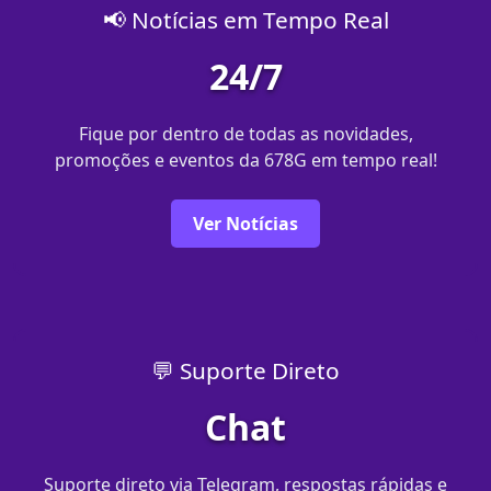
📢 Notícias em Tempo Real
24/7
Fique por dentro de todas as novidades,
promoções e eventos da 678G em tempo real!
Ver Notícias
💬 Suporte Direto
Chat
Suporte direto via Telegram, respostas rápidas e