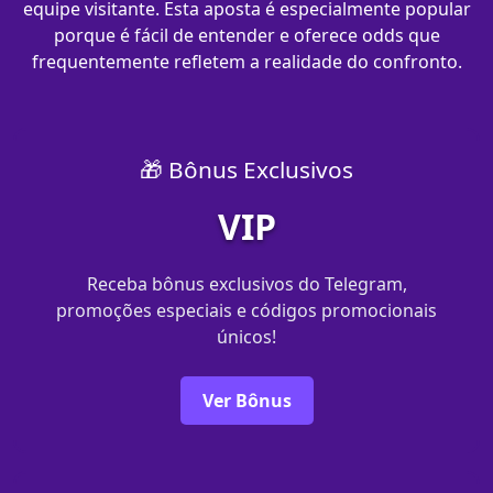
equipe visitante. Esta aposta é especialmente popular
porque é fácil de entender e oferece odds que
frequentemente refletem a realidade do confronto.
🎁 Bônus Exclusivos
VIP
Receba bônus exclusivos do Telegram,
promoções especiais e códigos promocionais
únicos!
Ver Bônus