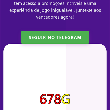
tem acesso a promoções incríveis e uma
experiência de jogo inigualável. Junte-se aos
vencedores agora!
SEGUIR NO TELEGRAM