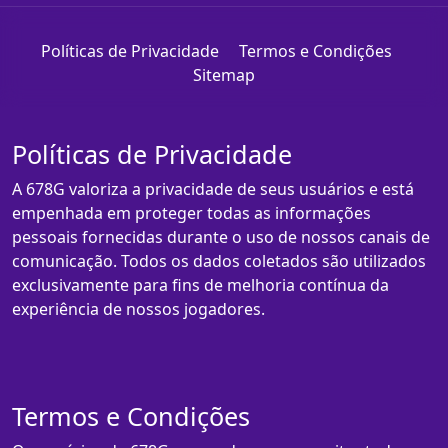
Políticas de Privacidade
Termos e Condições
Sitemap
Políticas de Privacidade
A 678G valoriza a privacidade de seus usuários e está
empenhada em proteger todas as informações
pessoais fornecidas durante o uso de nossos canais de
comunicação. Todos os dados coletados são utilizados
exclusivamente para fins de melhoria contínua da
experiência de nossos jogadores.
Termos e Condições