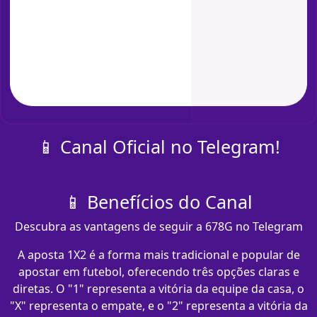
📱 Canal Oficial no Telegram!
📱 Benefícios do Canal
Descubra as vantagens de seguir a 678G no Telegram
A aposta 1X2 é a forma mais tradicional e popular de
apostar em futebol, oferecendo três opções claras e
diretas. O "1" representa a vitória da equipe da casa, o
"X" representa o empate, e o "2" representa a vitória da