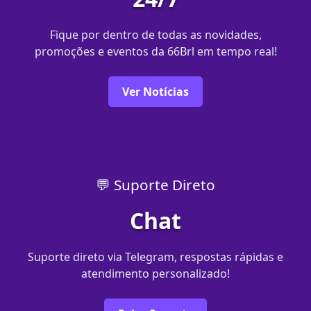
Fique por dentro de todas as novidades,
promoções e eventos da 66Brl em tempo real!
Ver Notícias
💬 Suporte Direto
Chat
Suporte direto via Telegram, respostas rápidas e
atendimento personalizado!