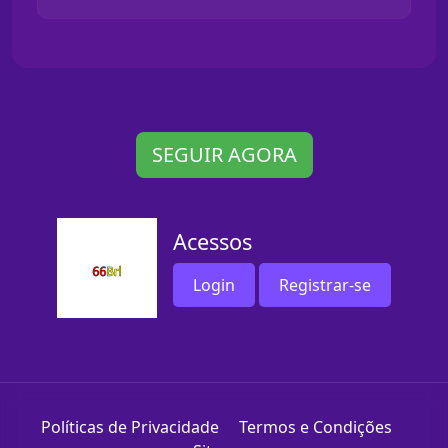
SEGUIR AGORA
Acessos
Login
Registrar-se
Políticas de Privacidade
Termos e Condições