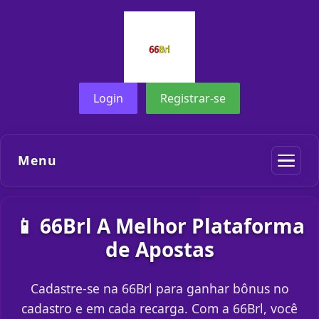
Login
Registrar-se
Menu
📱 66Brl A Melhor Plataforma
de Apostas
Cadastre-se na 66Brl para ganhar bônus no
cadastro e em cada recarga. Com a 66Brl, você