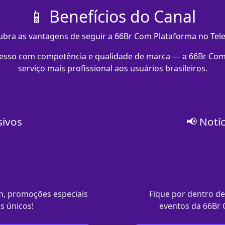
📱 Benefícios do Canal
bra as vantagens de seguir a 66Br Com Plataforma no Te
esso com competência e qualidade de marca — a 66Br Com P
serviço mais profissional aos usuários brasileiros.
sivos
📢 Notí
m, promoções especiais
Fique por dentro d
s únicos!
eventos da 66Br 