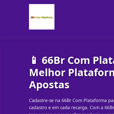
📱 66Br Com Pla
Melhor Platafor
Apostas
Cadastre-se na 66Br Com Plataforma p
cadastro e em cada recarga. Com a 66B