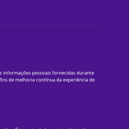
s informações pessoais fornecidas durante
fins de melhoria contínua da experiência de