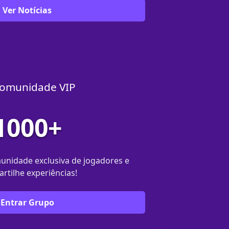
Ver Notícias
Comunidade VIP
1000+
unidade exclusiva de jogadores e
rtilhe experiências!
Entrar Grupo