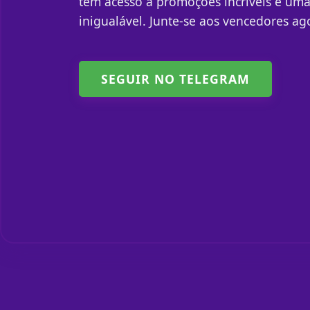
tem acesso a promoções incríveis e uma
inigualável. Junte-se aos vencedores ag
SEGUIR NO TELEGRAM