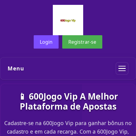
Login
Registrar-se
Menu
📱 600Jogo Vip A Melhor
Plataforma de Apostas
Cadastre-se na 600Jogo Vip para ganhar bônus no
cadastro e em cada recarga. Com a 600Jogo Vip,