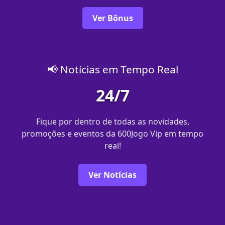
Ver Bônus
📢 Notícias em Tempo Real
24/7
Fique por dentro de todas as novidades,
promoções e eventos da 600Jogo Vip em tempo
real!
Ver Notícias