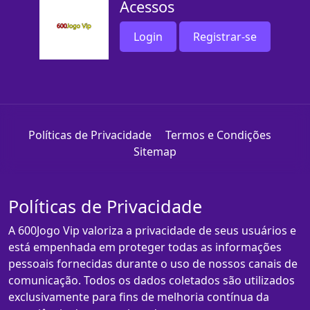
Acessos
Login
Registrar-se
Políticas de Privacidade
Termos e Condições
Sitemap
Políticas de Privacidade
A 600Jogo Vip valoriza a privacidade de seus usuários e
está empenhada em proteger todas as informações
pessoais fornecidas durante o uso de nossos canais de
comunicação. Todos os dados coletados são utilizados
exclusivamente para fins de melhoria contínua da