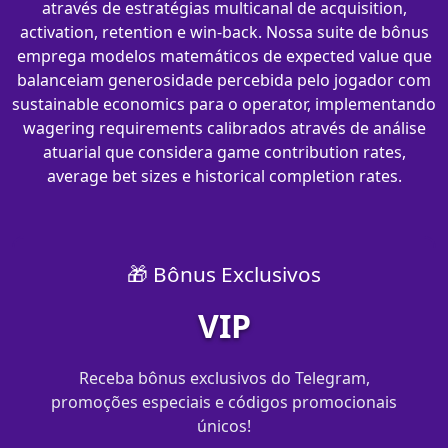
através de estratégias multicanal de acquisition,
activation, retention e win-back. Nossa suite de bônus
emprega modelos matemáticos de expected value que
balanceiam generosidade percebida pelo jogador com
sustainable economics para o operator, implementando
wagering requirements calibrados através de análise
atuarial que considera game contribution rates,
average bet sizes e historical completion rates.
🎁 Bônus Exclusivos
VIP
Receba bônus exclusivos do Telegram,
promoções especiais e códigos promocionais
únicos!