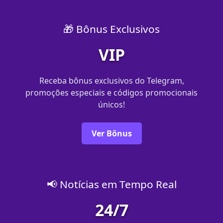
🎁 Bônus Exclusivos
VIP
Receba bônus exclusivos do Telegram,
promoções especiais e códigos promocionais
únicos!
Ver Bônus
📢 Notícias em Tempo Real
24/7