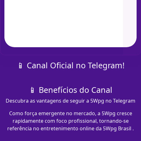
📱 Canal Oficial no Telegram!
📱 Benefícios do Canal
Descubra as vantagens de seguir a 5Wpg no Telegram
Como força emergente no mercado, a 5Wpg cresce
rapidamente com foco profissional, tornando-se
referência no entretenimento online da 5Wpg Brasil .