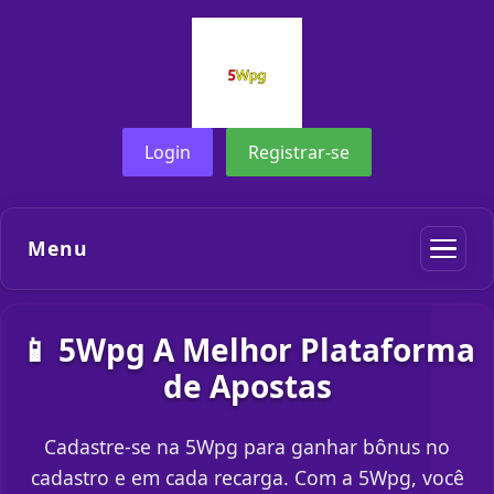
Login
Registrar-se
Menu
📱 5Wpg A Melhor Plataforma
de Apostas
Cadastre-se na 5Wpg para ganhar bônus no
cadastro e em cada recarga. Com a 5Wpg, você