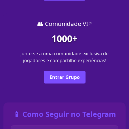
👥 Comunidade VIP
1000+
Junte-se a uma comunidade exclusiva de
jogadores e compartilhe experiências!
Entrar Grupo
📱 Como Seguir no Telegram