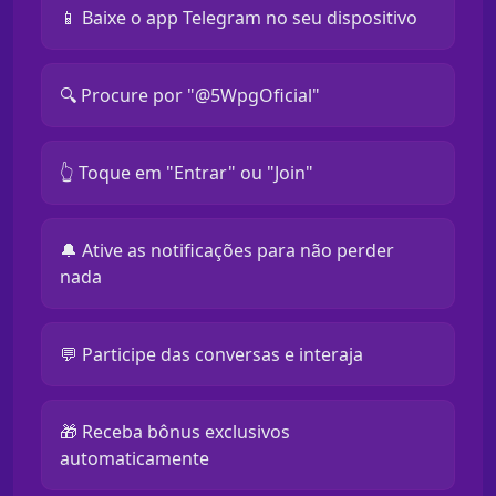
📱 Baixe o app Telegram no seu dispositivo
🔍 Procure por "@5WpgOficial"
👆 Toque em "Entrar" ou "Join"
🔔 Ative as notificações para não perder
nada
💬 Participe das conversas e interaja
🎁 Receba bônus exclusivos
automaticamente