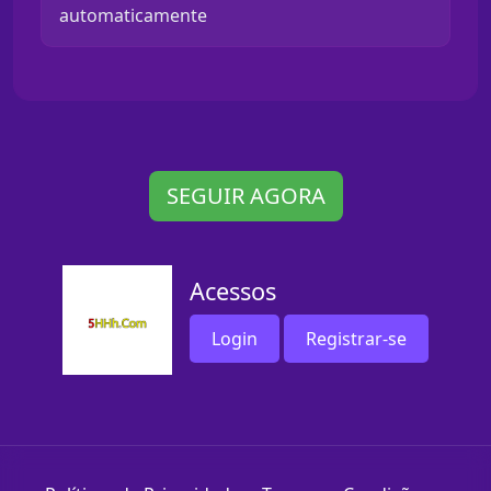
automaticamente
SEGUIR AGORA
Acessos
Login
Registrar-se