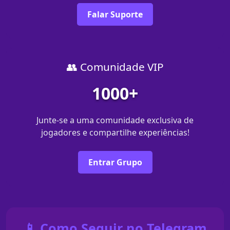
Falar Suporte
👥 Comunidade VIP
1000+
Junte-se a uma comunidade exclusiva de
jogadores e compartilhe experiências!
Entrar Grupo
📱 Como Seguir no Telegram