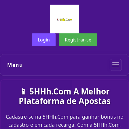
Login
Registrar-se
Menu
📱 5HHh.Com A Melhor
Plataforma de Apostas
Cadastre-se na 5HHh.Com para ganhar bônus no
cadastro e em cada recarga. Com a 5HHh.Com,