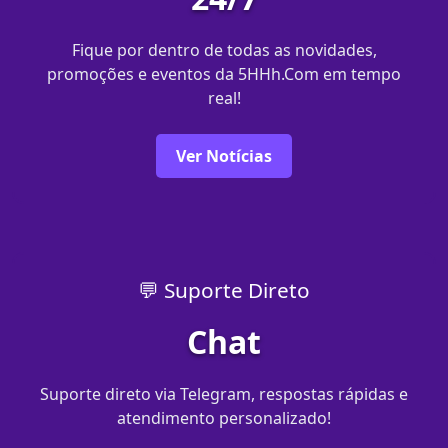
Fique por dentro de todas as novidades,
promoções e eventos da 5HHh.Com em tempo
real!
Ver Notícias
💬 Suporte Direto
Chat
Suporte direto via Telegram, respostas rápidas e
atendimento personalizado!