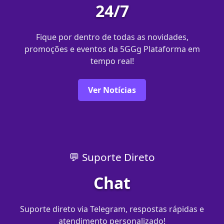
24/7
Fique por dentro de todas as novidades,
promoções e eventos da 5GGg Plataforma em
tempo real!
Ver Notícias
💬 Suporte Direto
Chat
Suporte direto via Telegram, respostas rápidas e
atendimento personalizado!