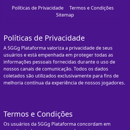
Políticas de Privacidade
Termos e Condições
Sitemap
Políticas de Privacidade
A 5GGg Plataforma valoriza a privacidade de seus
usuários e está empenhada em proteger todas as
informações pessoais fornecidas durante o uso de
nossos canais de comunicação. Todos os dados
coletados são utilizados exclusivamente para fins de
melhoria contínua da experiência de nossos jogadores.
Termos e Condições
Os usuários da 5GGg Plataforma concordam em