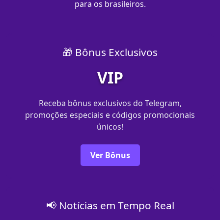
para os brasileiros.
🎁 Bônus Exclusivos
VIP
Receba bônus exclusivos do Telegram,
promoções especiais e códigos promocionais
únicos!
Ver Bônus
📢 Notícias em Tempo Real