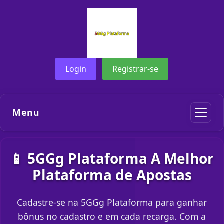
Login
Registrar-se
Menu
📱 5GGg Plataforma A Melhor
Plataforma de Apostas
Cadastre-se na 5GGg Plataforma para ganhar
bônus no cadastro e em cada recarga. Com a