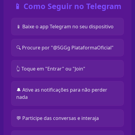
📱 Como Seguir no Telegram
📱 Baixe o app Telegram no seu dispositivo
🔍 Procure por "@5GGg PlataformaOficial"
👆 Toque em "Entrar" ou "Join"
🔔 Ative as notificações para não perder
nada
💬 Participe das conversas e interaja