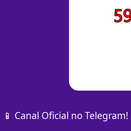
📱 Canal Oficial no Telegram!