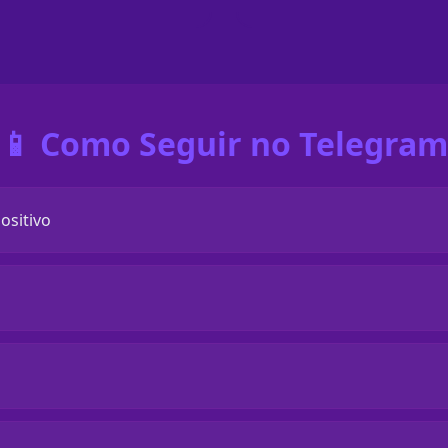
📱 Como Seguir no Telegram
ositivo