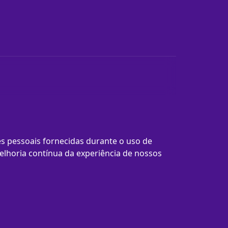
s pessoais fornecidas durante o uso de
elhoria contínua da experiência de nossos