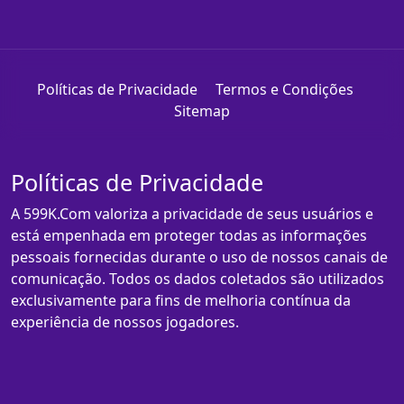
Políticas de Privacidade
Termos e Condições
Sitemap
Políticas de Privacidade
A 599K.Com valoriza a privacidade de seus usuários e
está empenhada em proteger todas as informações
pessoais fornecidas durante o uso de nossos canais de
comunicação. Todos os dados coletados são utilizados
exclusivamente para fins de melhoria contínua da
experiência de nossos jogadores.