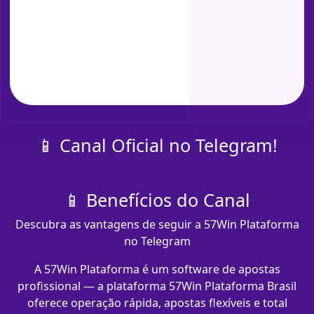
📱 Canal Oficial no Telegram!
📱 Benefícios do Canal
Descubra as vantagens de seguir a 57Win Plataforma
no Telegram
A 57Win Plataforma é um software de apostas
profissional — a plataforma 57Win Plataforma Brasil
oferece operação rápida, apostas flexíveis e total