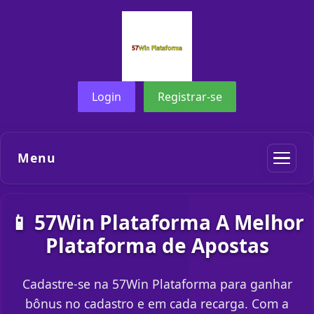
Login
Registrar-se
Menu
📱 57Win Plataforma A Melhor
Plataforma de Apostas
Cadastre-se na 57Win Plataforma para ganhar
bônus no cadastro e em cada recarga. Com a