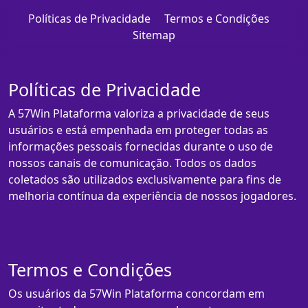
Políticas de Privacidade
Termos e Condições
Sitemap
Políticas de Privacidade
A 57Win Plataforma valoriza a privacidade de seus
usuários e está empenhada em proteger todas as
informações pessoais fornecidas durante o uso de
nossos canais de comunicação. Todos os dados
coletados são utilizados exclusivamente para fins de
melhoria contínua da experiência de nossos jogadores.
Termos e Condições
Os usuários da 57Win Plataforma concordam em