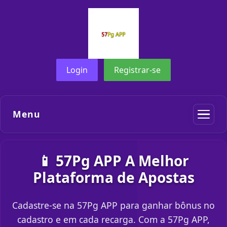
Login
Registrar-se
Menu
📱 57Pg APP A Melhor
Plataforma de Apostas
Cadastre-se na 57Pg APP para ganhar bônus no
cadastro e em cada recarga. Com a 57Pg APP,