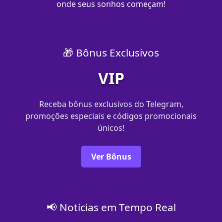
onde seus sonhos começam!
🎁 Bônus Exclusivos
VIP
Receba bônus exclusivos do Telegram,
promoções especiais e códigos promocionais
únicos!
Ver Bônus
📢 Notícias em Tempo Real