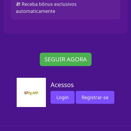
🎁 Receba bônus exclusivos
automaticamente
SEGUIR AGORA
Acessos
Login
Registrar-se