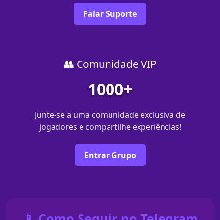
Falar Suporte
👥 Comunidade VIP
1000+
Junte-se a uma comunidade exclusiva de
jogadores e compartilhe experiências!
Entrar Grupo
📱 Como Seguir no Telegram