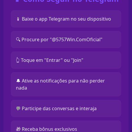
📱 Baixe o app Telegram no seu dispositivo
🔍 Procure por "@5757Win.ComOficial"
👆 Toque em "Entrar" ou "Join"
🔔 Ative as notificações para não perder
nada
💬 Participe das conversas e interaja
🎁 Receba bônus exclusivos