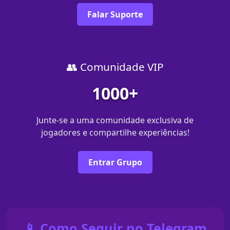
Falar Suporte
👥 Comunidade VIP
1000+
Junte-se a uma comunidade exclusiva de
jogadores e compartilhe experiências!
Entrar Grupo
📱 Como Seguir no Telegram