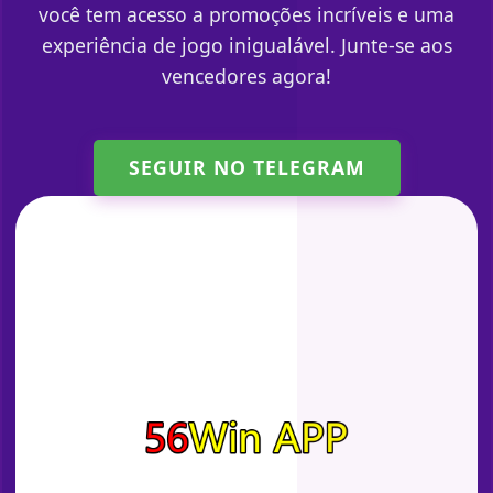
você tem acesso a promoções incríveis e uma
experiência de jogo inigualável. Junte-se aos
vencedores agora!
SEGUIR NO TELEGRAM