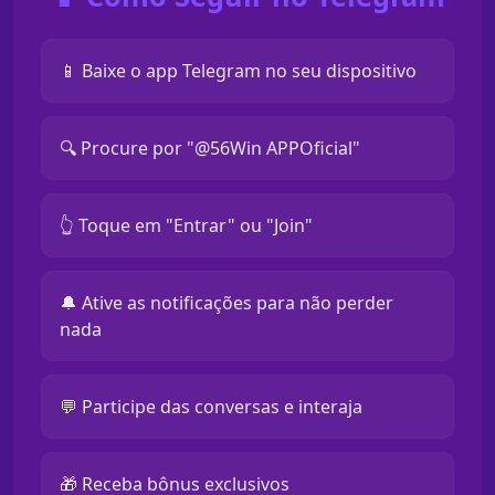
📱 Baixe o app Telegram no seu dispositivo
🔍 Procure por "@56Win APPOficial"
👆 Toque em "Entrar" ou "Join"
🔔 Ative as notificações para não perder
nada
💬 Participe das conversas e interaja
🎁 Receba bônus exclusivos