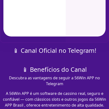
📱 Canal Oficial no Telegram!
📱 Benefícios do Canal
Descubra as vantagens de seguir a 56Win APP no
Telegram
A 56Win APP é um software de cassino real, seguro e
confiável — com clássicos slots e outros jogos da 56Win
APP Brasil , oferece entretenimento de alta qualidade.