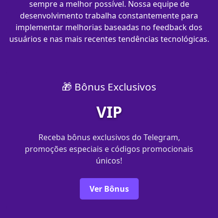
sempre a melhor possível. Nossa equipe de
desenvolvimento trabalha constantemente para
implementar melhorias baseadas no feedback dos
usuários e nas mais recentes tendências tecnológicas.
🎁 Bônus Exclusivos
VIP
Receba bônus exclusivos do Telegram,
promoções especiais e códigos promocionais
únicos!
Ver Bônus