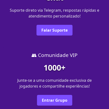
Suporte direto via Telegram, respostas rápidas e
atendimento personalizado!
Falar Suporte
👥 Comunidade VIP
1000+
Junte-se a uma comunidade exclusiva de
jogadores e compartilhe experiências!
Entrar Grupo