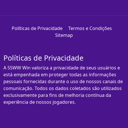
Políticas de Privacidade
Termos e Condições
Sitemap
Políticas de Privacidade
A 55WW Win valoriza a privacidade de seus usuários e
está empenhada em proteger todas as informações
pessoais fornecidas durante o uso de nossos canais de
comunicação. Todos os dados coletados são utilizados
exclusivamente para fins de melhoria contínua da
experiência de nossos jogadores.