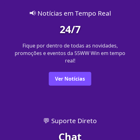
📢 Notícias em Tempo Real
24/7
Fique por dentro de todas as novidades,
promoções e eventos da 55WW Win em tempo
real!
Ver Notícias
💬 Suporte Direto
Chat