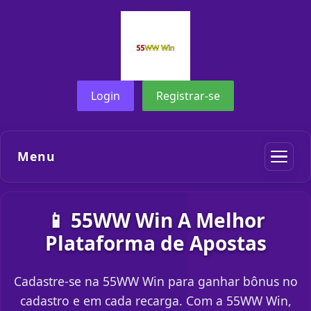
Login
Registrar-se
Menu
📱 55WW Win A Melhor
Plataforma de Apostas
Cadastre-se na 55WW Win para ganhar bônus no
cadastro e em cada recarga. Com a 55WW Win,