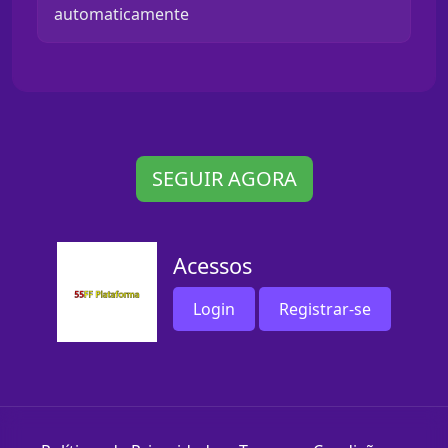
automaticamente
SEGUIR AGORA
Acessos
Login
Registrar-se