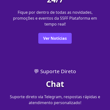
Fique por dentro de todas as novidades,
promoções e eventos da 55FF Plataforma em
tempo real!
Ver Notícias
💬 Suporte Direto
Chat
Suporte direto via Telegram, respostas rápidas e
atendimento personalizado!