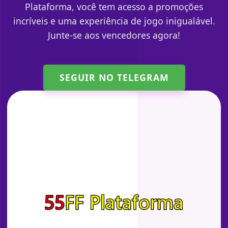
Plataforma, você tem acesso a promoções
incríveis e uma experiência de jogo inigualável.
Junte-se aos vencedores agora!
SEGUIR NO TELEGRAM