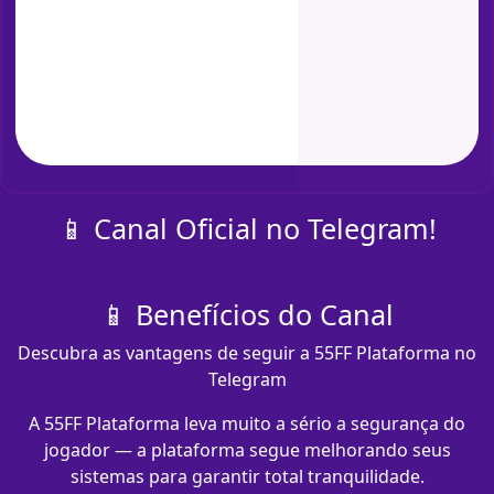
📱 Canal Oficial no Telegram!
📱 Benefícios do Canal
Descubra as vantagens de seguir a 55FF Plataforma no
Telegram
A 55FF Plataforma leva muito a sério a segurança do
jogador — a plataforma segue melhorando seus
sistemas para garantir total tranquilidade.