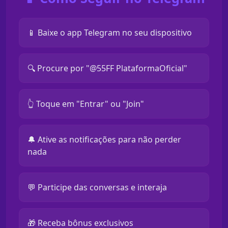
📱 Baixe o app Telegram no seu dispositivo
🔍 Procure por "@55FF PlataformaOficial"
👆 Toque em "Entrar" ou "Join"
🔔 Ative as notificações para não perder
nada
💬 Participe das conversas e interaja
🎁 Receba bônus exclusivos