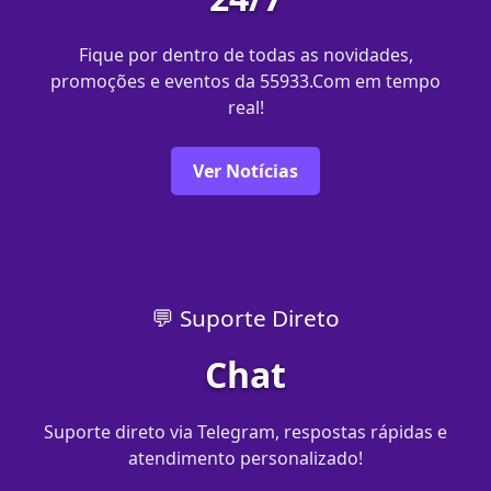
Fique por dentro de todas as novidades,
promoções e eventos da 55933.Com em tempo
real!
Ver Notícias
💬 Suporte Direto
Chat
Suporte direto via Telegram, respostas rápidas e
atendimento personalizado!