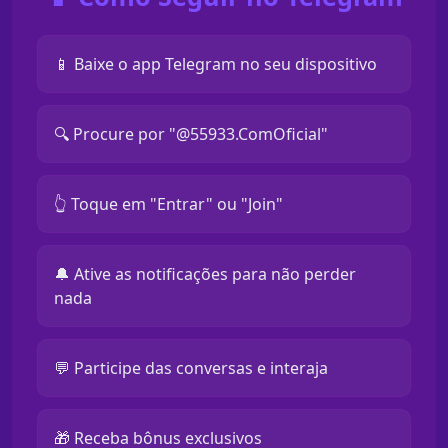
📱 Baixe o app Telegram no seu dispositivo
🔍 Procure por "@55933.ComOficial"
👆 Toque em "Entrar" ou "Join"
🔔 Ative as notificações para não perder
nada
💬 Participe das conversas e interaja
🎁 Receba bônus exclusivos