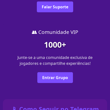
Falar Suporte
👥 Comunidade VIP
1000+
Junte-se a uma comunidade exclusiva de
jogadores e compartilhe experiências!
Entrar Grupo
📱 Como Seguir no Telegram