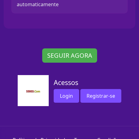
automaticamente
SEGUIR AGORA
Acessos
Login
Registrar-se