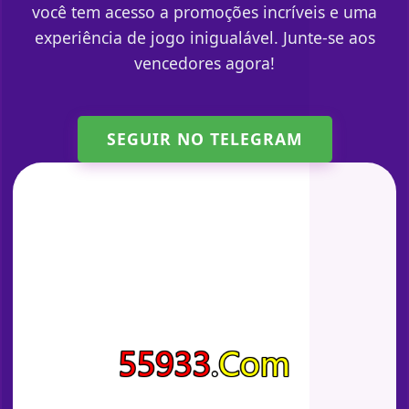
você tem acesso a promoções incríveis e uma
experiência de jogo inigualável. Junte-se aos
vencedores agora!
SEGUIR NO TELEGRAM