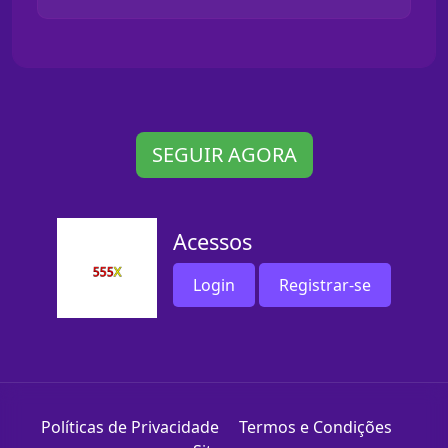
SEGUIR AGORA
Acessos
Login
Registrar-se
Políticas de Privacidade
Termos e Condições