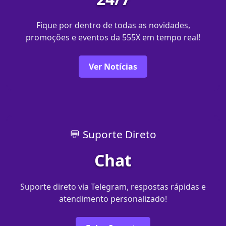
Fique por dentro de todas as novidades,
promoções e eventos da 555X em tempo real!
Ver Notícias
💬 Suporte Direto
Chat
Suporte direto via Telegram, respostas rápidas e
atendimento personalizado!