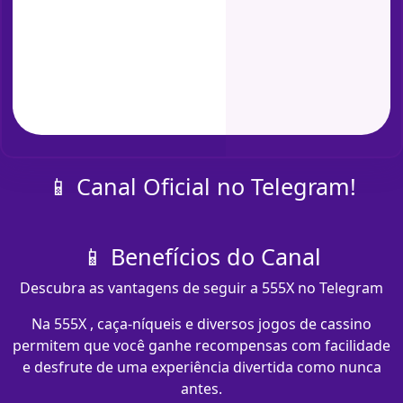
📱 Canal Oficial no Telegram!
📱 Benefícios do Canal
Descubra as vantagens de seguir a 555X no Telegram
Na 555X , caça-níqueis e diversos jogos de cassino
permitem que você ganhe recompensas com facilidade
e desfrute de uma experiência divertida como nunca
antes.