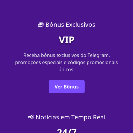
🎁 Bônus Exclusivos
VIP
Receba bônus exclusivos do Telegram,
promoções especiais e códigos promocionais
únicos!
Ver Bônus
📢 Notícias em Tempo Real
24/7