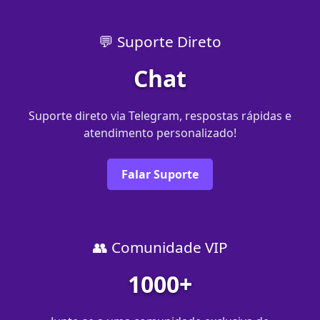
💬 Suporte Direto
Chat
Suporte direto via Telegram, respostas rápidas e
atendimento personalizado!
Falar Suporte
👥 Comunidade VIP
1000+