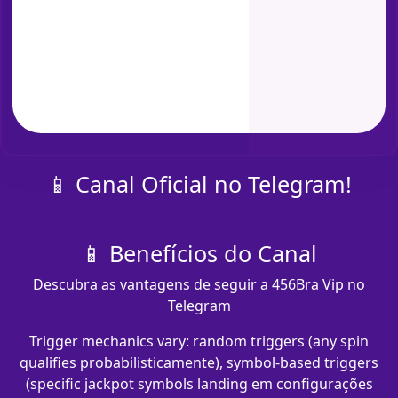
📱 Canal Oficial no Telegram!
📱 Benefícios do Canal
Descubra as vantagens de seguir a 456Bra Vip no
Telegram
Trigger mechanics vary: random triggers (any spin
qualifies probabilisticamente), symbol-based triggers
(specific jackpot symbols landing em configurações